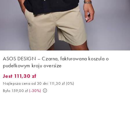
ASOS DESIGN – Czarna, fakturowana koszula o
pudełkowym kroju oversize
Jest 111,30 zł
Jest 111,30 zł. Najlepsza cena od 30 dni 111,30 zł (0%). Było 159
Najlepsza cena od 30 dni 111,30 zł
(
0%
)
Było 159,00 zł
(
-30%
)