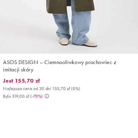
ASOS DESIGN – Ciemnooliwkowy prochowiec z
imitacji skóry
Jest 155,70 zł
Jest 155,70 zł. Najlepsza cena od 30 dni 155,70 zł (0%). Było 51
Najlepsza cena od 30 dni 155,70 zł
(
0%
)
Było 519,00 zł
(
-70%
)