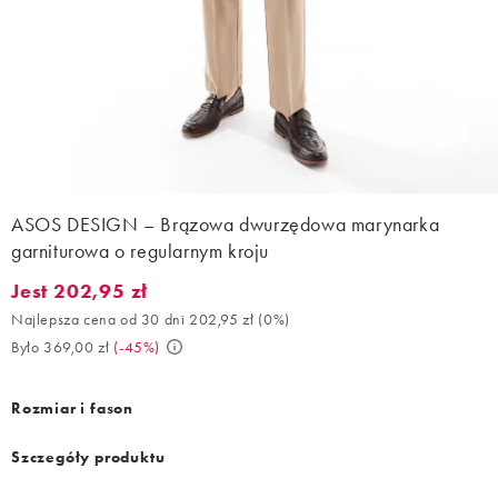
ASOS DESIGN – Brązowa dwurzędowa marynarka
garniturowa o regularnym kroju
Jest 202,95 zł
Jest 202,95 zł. Najlepsza cena od 30 dni 202,95 zł (0%). Było 36
Najlepsza cena od 30 dni 202,95 zł
(
0%
)
Było 369,00 zł
(
-45%
)
Rozmiar i fason
Szczegóły produktu