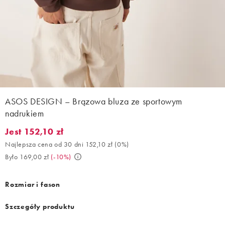
ASOS DESIGN – Brązowa bluza ze sportowym
nadrukiem
Jest 152,10 zł
Jest 152,10 zł. Najlepsza cena od 30 dni 152,10 zł (0%). Było 169
Najlepsza cena od 30 dni 152,10 zł
(
0%
)
Było 169,00 zł
(
-10%
)
Rozmiar i fason
Szczegóły produktu