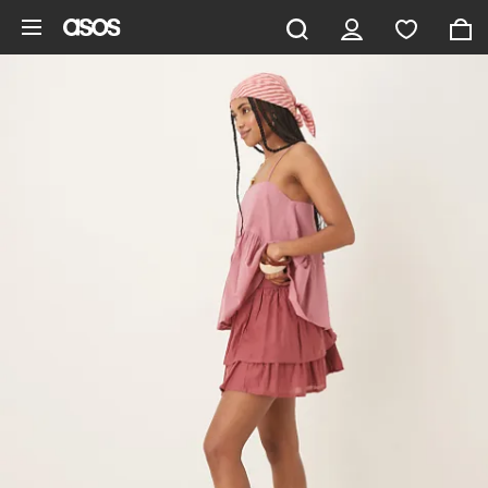
Pomiń i przejdź do głównej zawartości