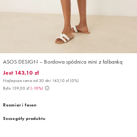
ASOS DESIGN – Bordowa spódnica mini z falbanką
Jest 143,10 zł
Jest 143,10 zł. Najlepsza cena od 30 dni 143,10 zł (0%). Było 159
Najlepsza cena od 30 dni 143,10 zł
(
0%
)
Było 159,00 zł
(
-10%
)
Rozmiar i fason
Szczegóły produktu