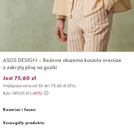
ASOS DESIGN – Beżowa obszerna koszula oversize
z zakrytą plisą na guziki
Jest 75,60 zł
Jest 75,60 zł. Najlepsza cena od 30 dni 75,60 zł (0%). Było 189,
Najlepsza cena od 30 dni 75,60 zł
(
0%
)
Było 189,00 zł
(
-60%
)
Rozmiar i fason
Szczegóły produktu