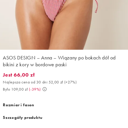
ASOS DESIGN – Anna – Wiązany po bokach dół od
bikini z kory w bordowe paski
Jest 66,00 zł
Jest 66,00 zł. Najlepsza cena od 30 dni 52,00 zł (+27%). Było 10
Najlepsza cena od 30 dni 52,00 zł
(
+27%
)
Było 109,00 zł
(
-39%
)
Rozmiar i fason
Szczegóły produktu