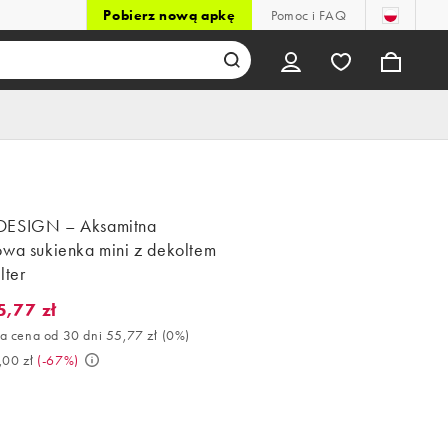
Pobierz nową apkę
Pomoc i FAQ
DESIGN – Aksamitna
owa sukienka mini z dekoltem
lter
5,77 zł
,77 zł. Najlepsza cena od 30 dni 55,77 zł (0%). Było 169,00 zł. (-
a cena od 30 dni 55,77 zł
(
0%
)
,00 zł
(
-67%
)