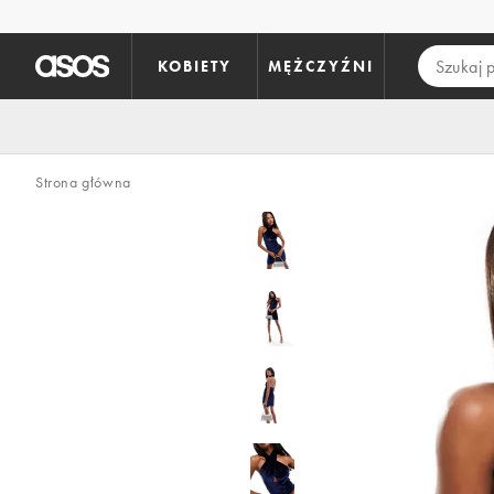
Pomiń i przejdź do głównej zawartości
KOBIETY
MĘŻCZYŹNI
Strona główna