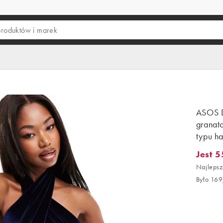
ASOS 
granat
typu ha
Jest 5
Jest 55
Najlepsz
Było 169