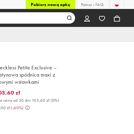
Pobierz nową apkę
Pomoc i FAQ
eckless Petite Exclusive –
satynowa spódnica maxi z
owymi wstawkami
03,60 zł
3,60 zł. Najlepsza cena od 30 dni 103,60 zł (0%). Było 259,00 zł. 
a cena od 30 dni 103,60 zł
(
0%
)
,00 zł
(
-60%
)