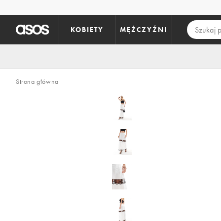
Pomiń i przejdź do głównej zawartości
KOBIETY
MĘŻCZYŹNI
Strona główna