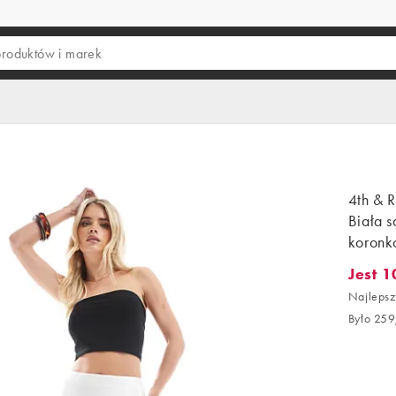
4th & R
Biała 
koronk
Jest 1
Jest 10
Najlepsz
Było 259