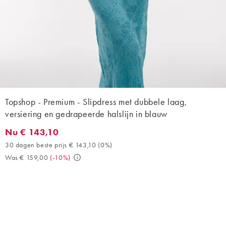
Topshop - Premium - Slipdress met dubbele laag,
versiering en gedrapeerde halslijn in blauw
Nu € 143,10
Nu € 143,10. 30 dagen beste prijs € 143,10 (0%). Was € 159,00
30 dagen beste prijs € 143,10
(
0%
)
Was € 159,00
(
-10%
)