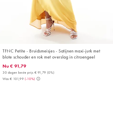
TFNC Petite - Bruidsmeisjes - Satijnen maxi-jurk met
blote schouder en rok met overslag in citroengeel
Nu € 91,79
Nu € 91,79. 30 dagen beste prijs € 91,79 (0%). Was € 101,99. (
30 dagen beste prijs € 91,79
(
0%
)
Was € 101,99
(
-10%
)