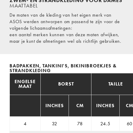
ZWEM- EN STRANDKLEDING VOOR DAMES
MAATTABEL
De maten van de kleding van het eigen merk van
ASOS werden ontworpen om passend te zijn voor de
volgende lichaamsafmetingen:
een aantal merken kunnen van deze maten afwijken,
maar je kunt de afmetingen wel als richtlijn gebruiken.
BADPAKKEN, TANKINI'S, BIKINIBROEKJES &
STRANDKLEDING
ENGELSE
BORST
TAILLE
MAAT
INCHES
CM
INCHES
C
4
32
78
24.5
60