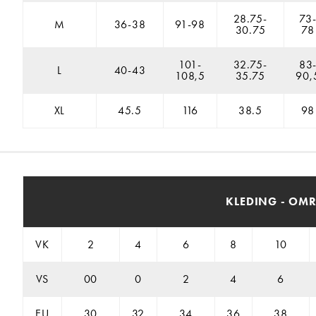
28.75-
73
M
36-38
91-98
30.75
78
101-
32.75-
83
L
40-43
108,5
35.75
90,
XL
45.5
116
38.5
98
KLEDING
- OM
VK
2
4
6
8
10
VS
00
0
2
4
6
EU
30
32
34
36
38