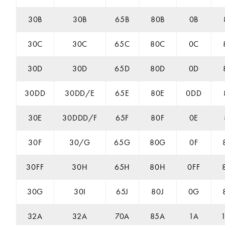
30B
30B
65B
80B
0B
30C
30C
65C
80C
0C
30D
30D
65D
80D
0D
30DD
30DD/E
65E
80E
0DD
30E
30DDD/F
65F
80F
0E
30F
30/G
65G
80G
0F
30FF
30H
65H
80H
0FF
30G
30I
65J
80J
0G
32A
32A
70A
85A
1A