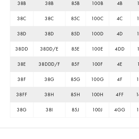
38B
38B
85B
100B
4B
38C
38C
85C
100C
4C
38D
38D
85D
100D
4D
38DD
38DD/E
85E
100E
4DD
38E
38DDD/F
85F
100F
4E
38F
38G
85G
100G
4F
38FF
38H
85H
100H
4FF
1
38G
38I
85J
100J
4GG