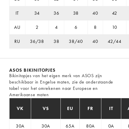
IT
34
36
38
40
42
AU
2
4
6
8
10
RU
36/38
38
38/40
40
42/44
ASOS BIKINITOPJES
Bikinitopjes van het eigen merk van ASOS zijn
beschikbaar in Engelse maten, zie de onderstaande
tabel voor het omrekenen naar Europese en
Amerikaanse maten
VK
VS
EU
FR
IT
30A
30A
65A
80A
0A