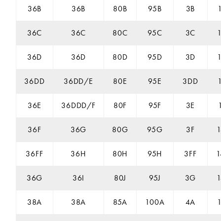
36B
36B
80B
95B
3B
36C
36C
80C
95C
3C
36D
36D
80D
95D
3D
36DD
36DD/E
80E
95E
3DD
36E
36DDD/F
80F
95F
3E
36F
36G
80G
95G
3F
36FF
36H
80H
95H
3FF
1
36G
36I
80J
95J
3G
38A
38A
85A
100A
4A