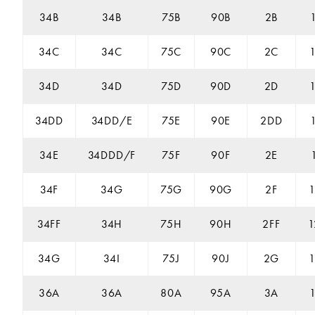
34B
34B
75B
90B
2B
34C
34C
75C
90C
2C
34D
34D
75D
90D
2D
34DD
34DD/E
75E
90E
2DD
34E
34DDD/F
75F
90F
2E
34F
34G
75G
90G
2F
34FF
34H
75H
90H
2FF
1
34G
34I
75J
90J
2G
36A
36A
80A
95A
3A