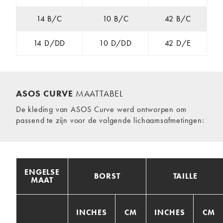
14 B/C
10 B/C
42 B/C
14 D/DD
10 D/DD
42 D/E
ASOS CURVE
MAATTABEL
De kleding van ASOS Curve werd ontworpen om
passend te zijn voor de volgende lichaamsafmetingen:
ENGELSE
BORST
TAILLE
MAAT
INCHES
CM
INCHES
CM