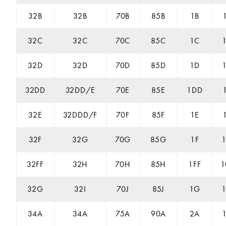
32B
32B
70B
85B
1B
32C
32C
70C
85C
1C
32D
32D
70D
85D
1D
32DD
32DD/E
70E
85E
1DD
32E
32DDD/F
70F
85F
1E
32F
32G
70G
85G
1F
32FF
32H
70H
85H
1FF
1
32G
32I
70J
85J
1G
34A
34A
75A
90A
2A