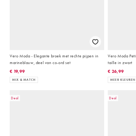
Vero Moda - Elegante broek met rechte pijpen in
Vero Moda Petite
marineblauw, deel van co-ord set
taille in zwart
€ 19,99
€ 26,99
MIX & MATCH
MEER KLEUREN
Deal
Deal