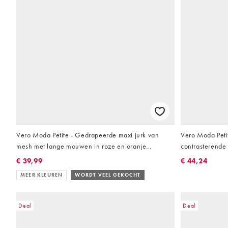
Vero Moda Petite - Gedrapeerde maxi jurk van
Vero Moda Petit
mesh met lange mouwen in roze en oranje
contrasterende
marmerprint
€ 39,99
€ 44,24
MEER KLEUREN
WORDT VEEL GEKOCHT
Deal
Deal