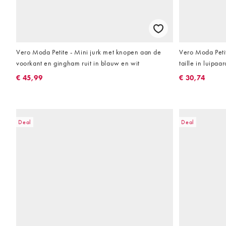
Vero Moda Petite - Mini jurk met knopen aan de
Vero Moda Peti
voorkant en gingham ruit in blauw en wit
taille in luipaar
€ 45,99
€ 30,74
Deal
Deal