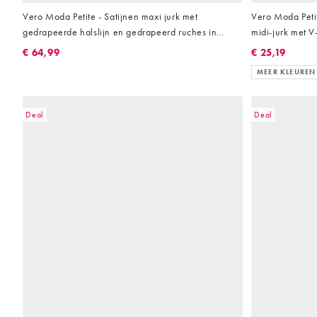
Vero Moda Petite - Satijnen maxi jurk met
Vero Moda Peti
gedrapeerde halslijn en gedrapeerd ruches in
midi-jurk met V
luchtig blauw
€ 64,99
€ 25,19
MEER KLEUREN
Deal
Deal