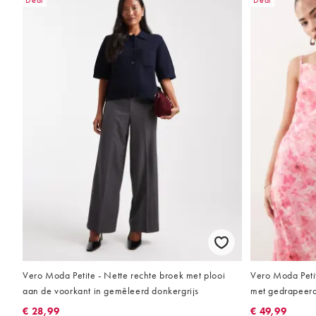
Deal
Deal
Vero Moda Petite - Nette rechte broek met plooi
Vero Moda Petit
aan de voorkant in gemêleerd donkergrijs
met gedrapeerde
ton bloemenprin
€ 28,99
€ 49,99