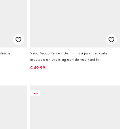
ating en
Vero Moda Petite - Denim mini jurk met korte
mouwen en overslag aan de voorkant in
lichtblauwe wassing
€ 49,99
Deal