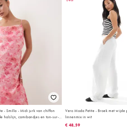
Deal
e - Smilla - Midi jurk van chiffon
Vero Moda Petite - Broek met wijde 
 halslijn, camibandjes en ton-sur-
linnenmix in wit
t in roze
€ 48,59