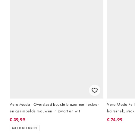
Vero Moda - Oversized bouclé blazer met textuur
Vero Moda Petit
en gerimpelde mouwen in zwart en wit
halternek, stro
€ 39,99
€ 74,99
MEER KLEUREN