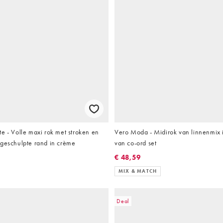
e - Volle maxi rok met stroken en
Vero Moda - Midirok van linnenmix i
 geschulpte rand in crème
van co-ord set
€ 48,59
MIX & MATCH
Deal