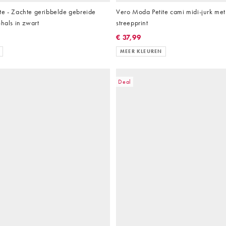
te - Zachte geribbelde gebreide
Vero Moda Petite cami midi-jurk met
-hals in zwart
streepprint
€ 37,99
MEER KLEUREN
Deal