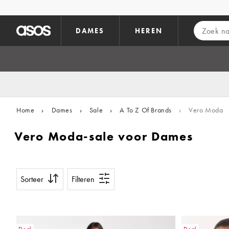
Ga direct naar inhoud
DAMES
HEREN
Home
›
Dames
›
Sale
›
A To Z Of Brands
›
Vero Moda
Vero Moda-sale voor Dames
Sorteer
Filteren