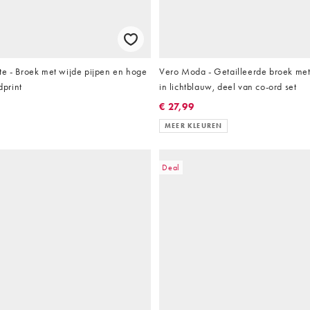
te - Broek met wijde pijpen en hoge
Vero Moda - Getailleerde broek met
dprint
in lichtblauw, deel van co-ord set
€ 27,99
MEER KLEUREN
Deal