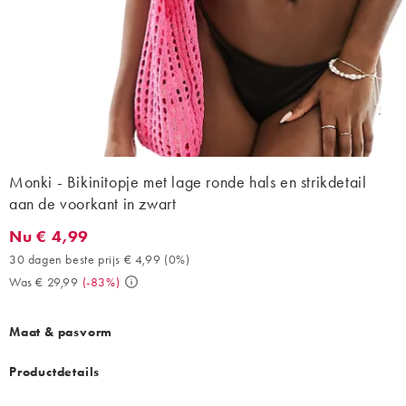
Monki - Bikinitopje met lage ronde hals en strikdetail
aan de voorkant in zwart
Nu € 4,99
Nu € 4,99. 30 dagen beste prijs € 4,99 (0%). Was € 29,99. (-83
30 dagen beste prijs € 4,99
(
0%
)
Was € 29,99
(
-83%
)
Maat & pasvorm
Productdetails