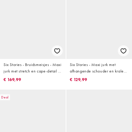
Six Stories - Bruidsmeisjes - Maxi
Six Stories - Maxi jurk met
jurk met stretch en cape-detail in
afhangende schouder en kralen
saliegroen
in lichtblauw
€ 169,99
€ 129,99
Deal