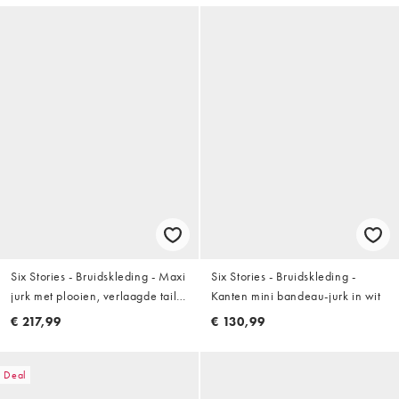
Six Stories - Bruidskleding - Maxi
Six Stories - Bruidskleding -
jurk met plooien, verlaagde taille
Kanten mini bandeau-jurk in wit
en sjaaldetail met
€ 217,99
€ 130,99
parelversiering in wit
Deal