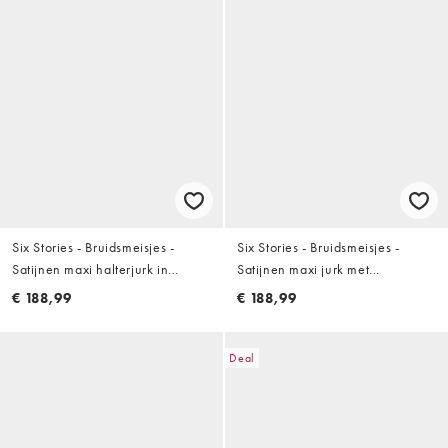
Six Stories - Bruidsmeisjes -
Six Stories - Bruidsmeisjes -
Satijnen maxi halterjurk in
Satijnen maxi jurk met
lichtblauw
gedrapeerde V-hals in
€ 188,99
€ 188,99
lichtblauw
Deal