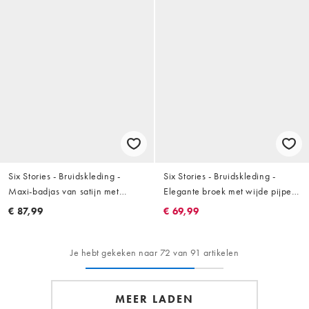
Six Stories - Bruidskleding -
Six Stories - Bruidskleding -
Maxi-badjas van satijn met
Elegante broek met wijde pijpen
chiffon mouwen in ivoor
in ivoorwit, deel van co-ord set
€ 87,99
€ 69,99
Je hebt gekeken naar 72 van 91 artikelen
MEER LADEN