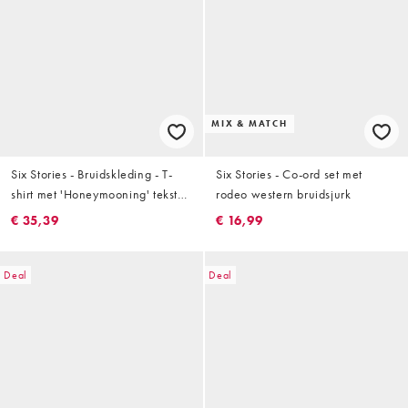
MIX & MATCH
Six Stories - Bruidskleding - T-
Six Stories - Co-ord set met
shirt met 'Honeymooning' tekst
rodeo western bruidsjurk
met kralen in wit
€ 35,39
€ 16,99
Deal
Deal