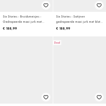
Six Stories - Bruidsmeisjes -
Six Stories - Satijnen
Gedrapeerde maxi jurk met
gedrapeerde maxi jurk met blote
stretch en blote schouders in
schouder in wit
€ 188,99
€ 188,99
saliegroen
Deal