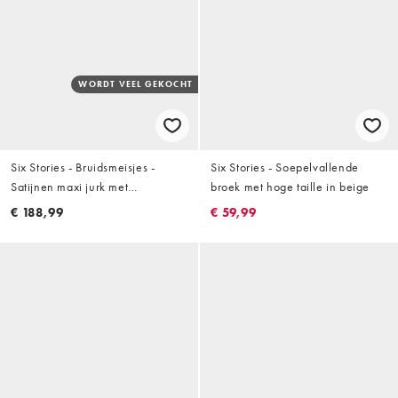
WORDT VEEL GEKOCHT
Six Stories - Bruidsmeisjes -
Six Stories - Soepelvallende
Satijnen maxi jurk met
broek met hoge taille in beige
gedrapeerde halslijn en V-
€ 188,99
€ 59,99
achterkant in lichtblauw