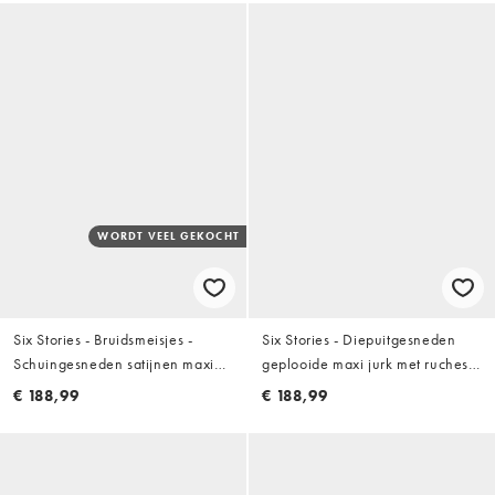
WORDT VEEL GEKOCHT
Six Stories - Bruidsmeisjes -
Six Stories - Diepuitgesneden
Schuingesneden satijnen maxi
geplooide maxi jurk met ruches
cami-jurk in mosgroen
in wit
€ 188,99
€ 188,99