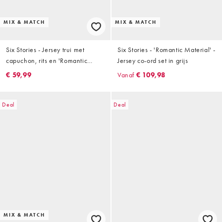
MIX & MATCH
MIX & MATCH
Six Stories - Jersey trui met
Six Stories - 'Romantic Material' -
capuchon, rits en 'Romantic
Jersey co-ord set in grijs
Material'-motief in grijs, deel van
€ 59,99
Vanaf
€ 109,98
co-ord set
Deal
Deal
MIX & MATCH