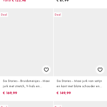
Vanaf
€ 123,98
€ 87,99
comfortabele short in wit
ord set
Deal
Deal
Six Stories - Bruidsmeisjes - Maxi
Six Stories - Maxi jurk van satijn
jurk met stretch, V-hals en
en kant met blote schouder en
gerimpeld paneel in saliegroen
dijsplit in orchidee paars
€ 169,99
€ 149,99