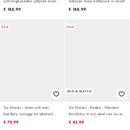
Schuingesneden satijnen maxi
Satijnen maxi halterjurk in zwart
jurk met blote schouder in
€ 188,99
€ 188,99
lichtblauw
Deal
Deal
MIX & MATCH
Six Stories - Maxi jurk met
Six Stories - Rodeo - Western
bandjes, corsage en abstract
bruidstrui in wit, deel van co-ord
motief van kralen in lichtroze
set
€ 79,99
€ 43,99