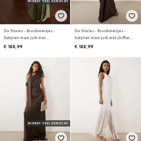
WORDT VEEL GEKOCHT
Six Stories - Bruidsmeisjes -
Six Stories - Bruidsmeisjes -
Satijnen maxi jurk met
Satijnen maxi jurk met chiffon
gedrapeerde halslijn en V-hals in
cape en vierkante hals in
€ 188,99
€ 188,99
mosgroen
chocoladebruin
WORDT VEEL GEKOCHT