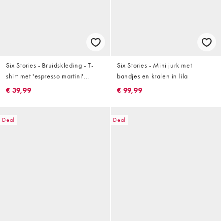
Six Stories - Bruidskleding - T-
Six Stories - Mini jurk met
shirt met 'espresso martini'
bandjes en kralen in lila
versiering van kraaltjes in wit
€ 39,99
€ 99,99
Deal
Deal