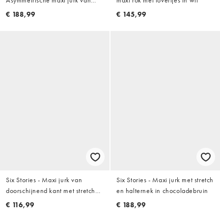
crèpe met gedrapeerde halslijn
€ 188,99
€ 145,99
in mosgroen
Six Stories - Maxi jurk van
Six Stories - Maxi jurk met stretch
doorschijnend kant met stretch
en halternek in chocoladebruin
en uitlopende mouwen in wit
€ 116,99
€ 188,99