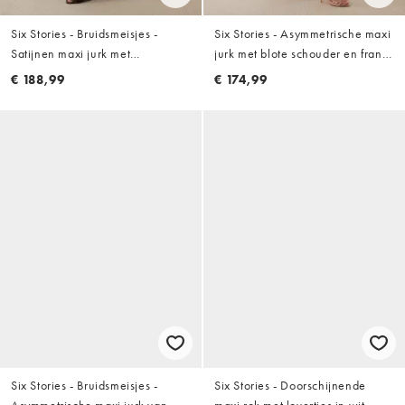
Six Stories - Bruidsmeisjes -
Six Stories - Asymmetrische maxi
Satijnen maxi jurk met
jurk met blote schouder en franje
gedrapeerd detail en blote
in wit
€ 188,99
€ 174,99
schouder in chocoladebruin
Six Stories - Bruidsmeisjes -
Six Stories - Doorschijnende
Asymmetrische maxi jurk van
maxi rok met lovertjes in wit