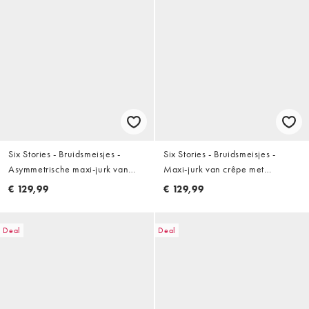
Six Stories - Bruidsmeisjes -
Six Stories - Bruidsmeisjes -
Asymmetrische maxi-jurk van
Maxi-jurk van crêpe met
crèpe met gedrapeerde halslijn
vierkante hals en sjaalkraag in
€ 129,99
€ 129,99
in lichtroze
licht roze
Deal
Deal