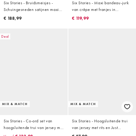
Six Stories - Bruidsmeisjes -
Six Stories - Maxi bandeau-jurk
Schuingesneden satijnen maxi
van crêpe met franjes in
jurk met blote schouder in zwart
magenta
€ 188,99
€ 119,99
Deal
MIX & MATCH
MIX & MATCH
Six Stories - Co-ord set van
Six Stories - Hoogsluitende trui
hoogsluitende trui van jersey met
van jersey met rits en Just
'Just Married'-print en rits en
Married-print in wit, deel van co-