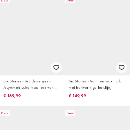
Deal
Deal
Six Stories - Bruidsmeisjes -
Six Stories - Satijnen maxi jurk
Asymmetrische maxi jurk van
met hartvormige halslijn,
satijn met gedrapeerde halslijn
structuur en kanten rok in
€ 169,99
€ 149,99
in zwart
lichtblauw
Deal
Deal