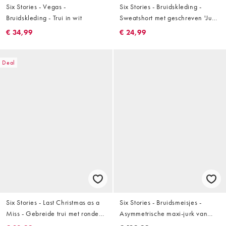
Six Stories - Vegas -
Six Stories - Bruidskleding -
Bruidskleding - Trui in wit
Sweatshort met geschreven 'Just
Married'-print in wit, deel van
€ 34,99
€ 24,99
co-ord set
Deal
Six Stories - Last Christmas as a
Six Stories - Bruidsmeisjes -
Miss - Gebreide trui met ronde
Asymmetrische maxi-jurk van
hals in crème
crèpe met gedrapeerde halslijn