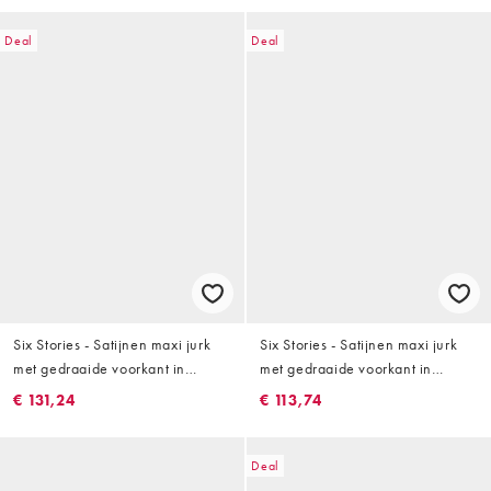
Deal
Deal
Six Stories - Satijnen maxi jurk
Six Stories - Satijnen maxi jurk
met gedraaide voorkant in
met gedraaide voorkant in
chocoladebruin
fuchsia
€ 131,24
€ 113,74
Deal