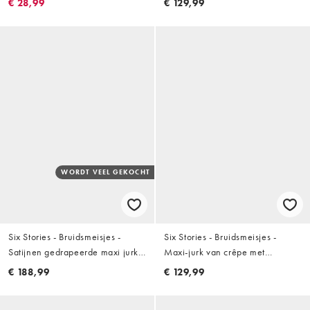
€ 28,99
€ 129,99
in lichtblauw
WORDT VEEL GEKOCHT
Six Stories - Bruidsmeisjes -
Six Stories - Bruidsmeisjes -
Satijnen gedrapeerde maxi jurk
Maxi-jurk van crêpe met
met blote schouder in geel
vierkante hals en sjaalkraag in
€ 188,99
€ 129,99
mintgroen