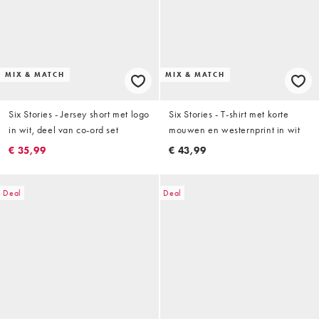
MIX & MATCH
MIX & MATCH
Six Stories - Jersey short met logo
Six Stories - T-shirt met korte
in wit, deel van co-ord set
mouwen en westernprint in wit
€ 35,99
€ 43,99
Deal
Deal