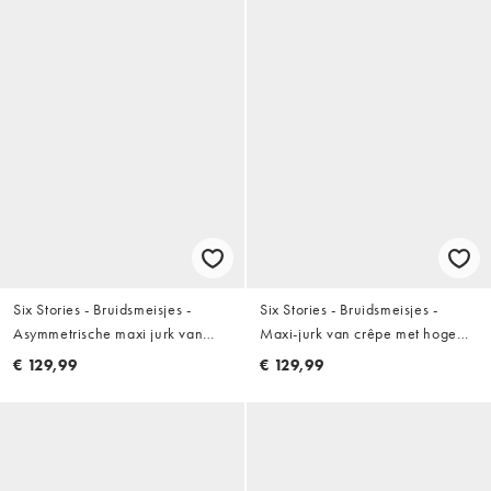
Six Stories - Bruidsmeisjes -
Six Stories - Bruidsmeisjes -
Asymmetrische maxi jurk van
Maxi-jurk van crêpe met hoge
crèpe met gedrapeerde halslijn
gedrapeerde halslijn in
€ 129,99
€ 129,99
in mintgroen
lichtblauw