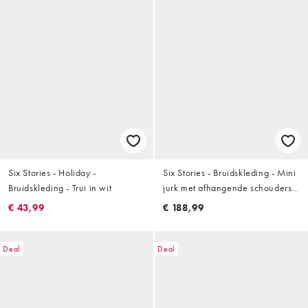
Six Stories - Holiday -
Six Stories - Bruidskleding - Mini
Bruidskleding - Trui in wit
jurk met afhangende schouders
en kanten mouwen in wit
€ 43,99
€ 188,99
Deal
Deal