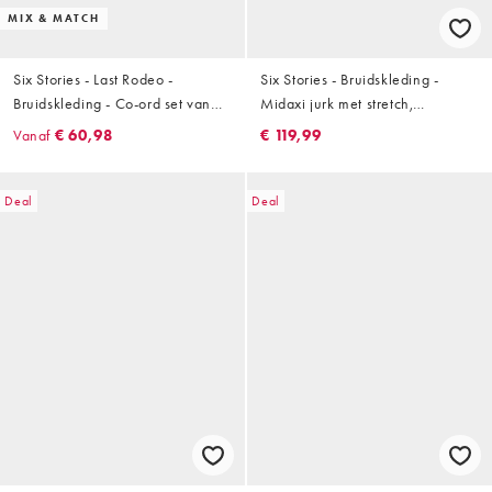
MIX & MATCH
Six Stories - Last Rodeo -
Six Stories - Bruidskleding -
Bruidskleding - Co-ord set van
Midaxi jurk met stretch,
western trui met korte mouwen,
kapmouwtjes en corsage in wit
Vanaf
€ 60,98
€ 119,99
T-shirt en short in wit
Deal
Deal