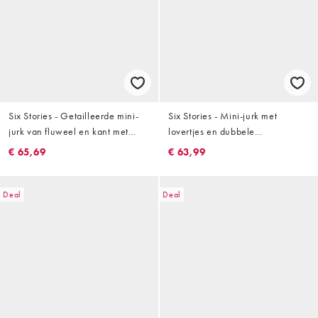
Six Stories - Getailleerde mini-
Six Stories - Mini-jurk met
jurk van fluweel en kant met
lovertjes en dubbele
vierkante hals en uitlopende rok
corsageband in zwart
€ 65,69
€ 63,99
in zwart
Deal
Deal