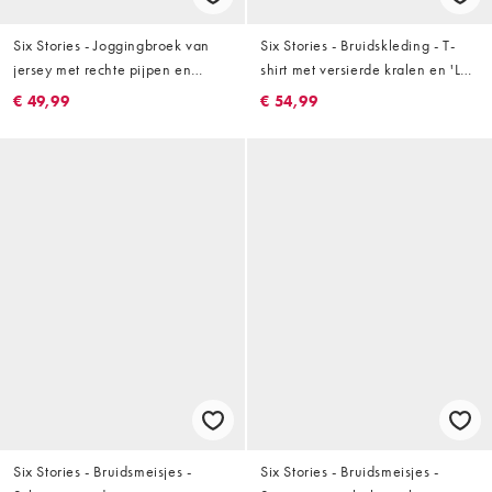
Six Stories - Joggingbroek van
Six Stories - Bruidskleding - T-
jersey met rechte pijpen en
shirt met versierde kralen en 'Last
'Romantic Material'-motief in
Toast on the Coast'-print in wit
€ 49,99
€ 54,99
grijs, deel van co-ord set
Six Stories - Bruidsmeisjes -
Six Stories - Bruidsmeisjes -