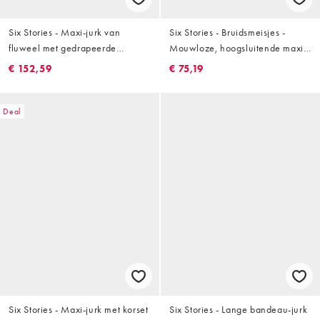
Six Stories - Maxi-jurk van
Six Stories - Bruidsmeisjes -
fluweel met gedrapeerde
Mouwloze, hoogsluitende maxi
schouder en dijsplit in zwart
jurk met stretch en gerimpelde
€ 152,59
€ 75,19
voorkant in groen
Deal
Six Stories - Maxi-jurk met korset
Six Stories - Lange bandeau-jurk