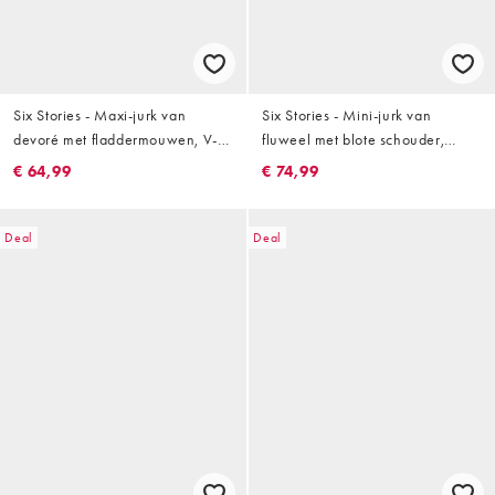
Six Stories - Maxi-jurk van
Six Stories - Mini-jurk van
devoré met fladdermouwen, V-
fluweel met blote schouder,
hals en asymmetrische verlaagde
corsage en A-lijn in zwart
€ 64,99
€ 74,99
zoom in zwart
Deal
Deal