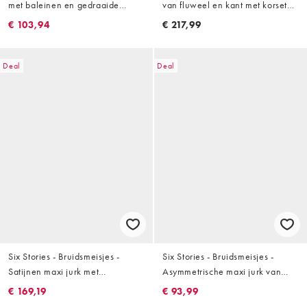
met baleinen en gedraaide
van fluweel en kant met korset
bandjes in chocoladebruin
en sjaal om de hals in
€ 103,94
€ 217,99
bordeauxrood
Deal
Deal
Six Stories - Bruidsmeisjes -
Six Stories - Bruidsmeisjes -
Satijnen maxi jurk met
Asymmetrische maxi jurk van
fladdermouwen in zwart
satijn in zwart
€ 169,19
€ 93,99