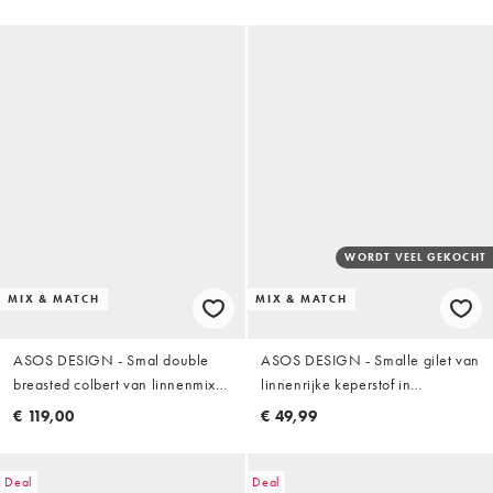
WORDT VEEL GEKOCHT
MIX & MATCH
MIX & MATCH
ASOS DESIGN - Smal double
ASOS DESIGN - Smalle gilet van
breasted colbert van linnenmix
linnenrijke keperstof in
met krijtstreep in kiezelkleur
donkergroen
€ 119,00
€ 49,99
Deal
Deal