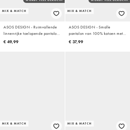
MIX & MATCH
MIX & MATCH
ASOS DESIGN - Ruimvallende
ASOS DESIGN - Smalle
linnenrijke toelopende pantalon
pantalon van 100% katoen met
in stone
linnenlook in lichtgroen
€ 49,99
€ 37,99
MIX & MATCH
MIX & MATCH