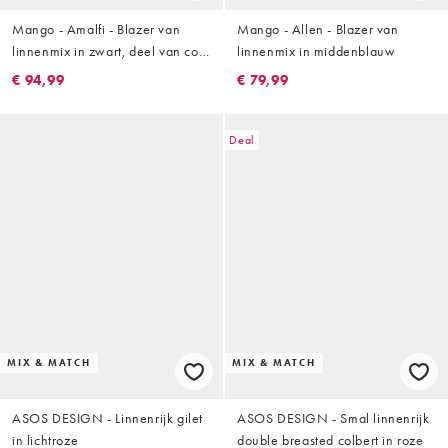
Mango - Amalfi - Blazer van
Mango - Allen - Blazer van
linnenmix in zwart, deel van co-
linnenmix in middenblauw
ord set
€ 94,99
€ 79,99
Deal
MIX & MATCH
MIX & MATCH
ASOS DESIGN - Linnenrijk gilet
ASOS DESIGN - Smal linnenrijk
in lichtroze
double breasted colbert in roze