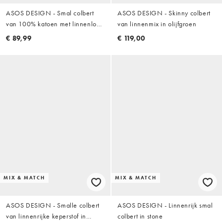
ASOS DESIGN - Smal colbert
ASOS DESIGN - Skinny colbert
van 100% katoen met linnenlook
van linnenmix in olijfgroen
in lichtgroen
€ 89,99
€ 119,00
MIX & MATCH
MIX & MATCH
ASOS DESIGN - Smalle colbert
ASOS DESIGN - Linnenrijk smal
van linnenrijke keperstof in
colbert in stone