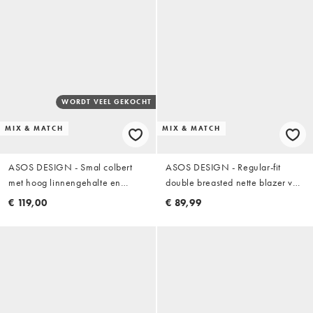
WORDT VEEL GEKOCHT
MIX & MATCH
MIX & MATCH
ASOS DESIGN - Smal colbert
ASOS DESIGN - Regular-fit
met hoog linnengehalte en
double breasted nette blazer van
strepen in terracotta
100% katoen met linnenlook in
€ 119,00
€ 89,99
gebrand oranje