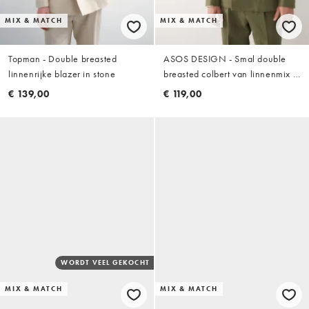
MIX & MATCH
MIX & MATCH
Topman - Double breasted
ASOS DESIGN - Smal double
linnenrijke blazer in stone
breasted colbert van linnenmix in
donker olijfgroen
€ 139,00
€ 119,00
WORDT VEEL GEKOCHT
MIX & MATCH
MIX & MATCH