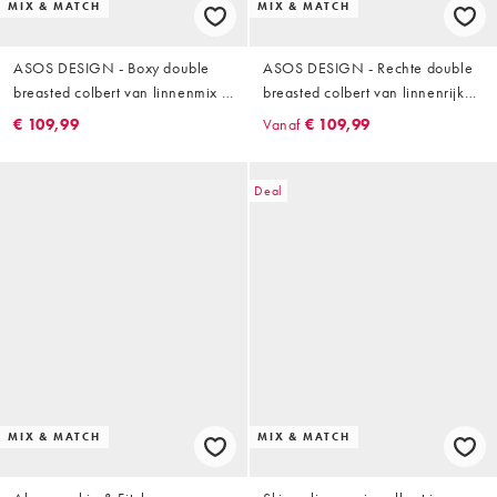
MIX & MATCH
MIX & MATCH
ASOS DESIGN - Boxy double
ASOS DESIGN - Rechte double
breasted colbert van linnenmix in
breasted colbert van linnenrijke
bruin
stof in stone
€ 109,99
Vanaf
€ 109,99
Deal
MIX & MATCH
MIX & MATCH