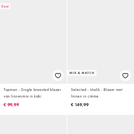
Deal
MIX & MATCH
Topman - Single breasted blazer
Selected - Malik - Blazer met
van linnenmix in kaki
linnen in crème
€ 99,99
€ 149,99