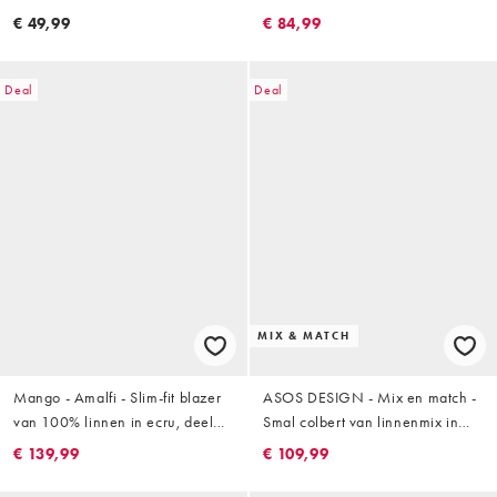
€ 49,99
€ 84,99
Deal
Deal
MIX & MATCH
Mango - Amalfi - Slim-fit blazer
ASOS DESIGN - Mix en match -
van 100% linnen in ecru, deel
Smal colbert van linnenmix in
van co-ord set
crème
€ 139,99
€ 109,99