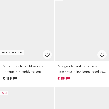
MIX & MATCH
Selected - Slim-fit blazer van
Mango - Slim-fit blazer van
linnenmix in middengroen
linnenmix in lichtbeige, deel van
co-ord set
€ 199,99
€ 89,99
Deal