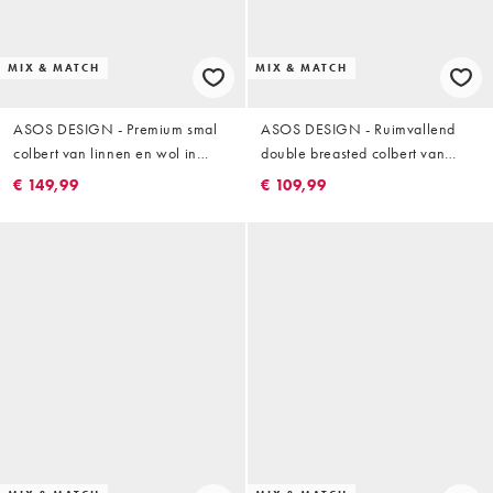
MIX & MATCH
MIX & MATCH
ASOS DESIGN - Premium smal
ASOS DESIGN - Ruimvallend
colbert van linnen en wol in
double breasted colbert van
lichtblauw
linnenmix in stone
€ 149,99
€ 109,99