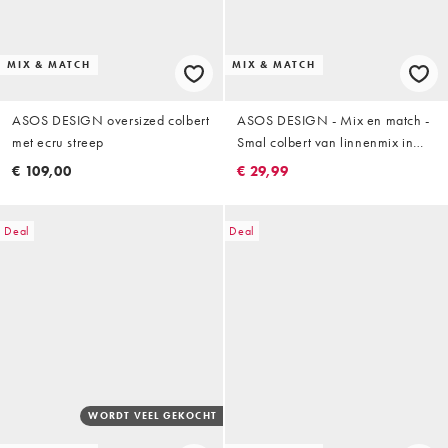
MIX & MATCH
MIX & MATCH
ASOS DESIGN oversized colbert
ASOS DESIGN - Mix en match -
met ecru streep
Smal colbert van linnenmix in
olijfgroen
€ 109,00
€ 29,99
Deal
Deal
WORDT VEEL GEKOCHT