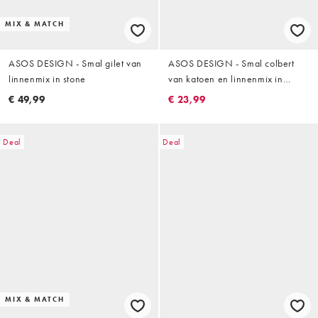
MIX & MATCH
ASOS DESIGN - Smal gilet van
ASOS DESIGN - Smal colbert
linnenmix in stone
van katoen en linnenmix in
marineblauw
€ 49,99
€ 23,99
Deal
Deal
MIX & MATCH