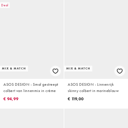
Deal
MIX & MATCH
MIX & MATCH
ASOS DESIGN - Smal gestreept
ASOS DESIGN - Linnenrijk
colbert van linnenmix in crème
skinny colbert in marineblauw
€ 94,99
€ 119,00