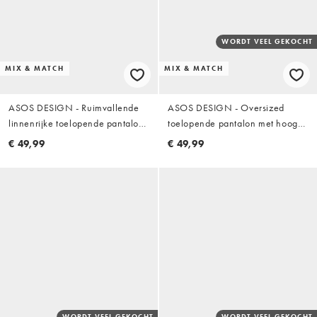
WORDT VEEL GEKOCHT
MIX & MATCH
MIX & MATCH
ASOS DESIGN - Ruimvallende
ASOS DESIGN - Oversized
linnenrijke toelopende pantalon
toelopende pantalon met hoog
in olijfgroen
linnengehalte en strepen in
€ 49,99
€ 49,99
terracotta
WORDT VEEL GEKOCHT
WORDT VEEL GEKOCHT