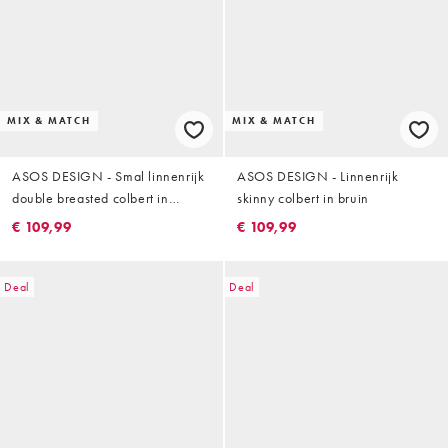
MIX & MATCH
MIX & MATCH
ASOS DESIGN - Smal linnenrijk
ASOS DESIGN - Linnenrijk
double breasted colbert in
skinny colbert in bruin
donkerbruin
€ 109,99
€ 109,99
Deal
Deal