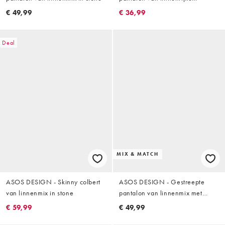
keperstof in donkergroen
€ 49,99
€ 36,99
Deal
MIX & MATCH
ASOS DESIGN - Skinny colbert
ASOS DESIGN - Gestreepte
van linnenmix in stone
pantalon van linnenmix met
wijde pijpen en elastische taille
€ 59,99
€ 49,99
in crème