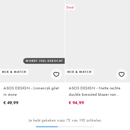
Deal
WORDT VEEL GEKOCHT
MIX & MATCH
MIX & MATCH
ASOS DESIGN - Linnenrijk gilet
ASOS DESIGN - Nette rechte
in stone
double breasted blazer van
linnenrijke stof in kaki
€ 49,99
€ 94,99
Je hebt gekeken naar 72 van 192 artikelen