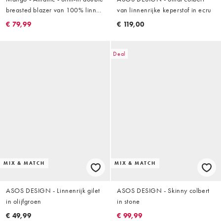
breasted blazer van 100% linnen
van linnenrijke keperstof in ecru
in ecru
€ 79,99
€ 119,00
Deal
MIX & MATCH
MIX & MATCH
ASOS DESIGN - Linnenrijk gilet
ASOS DESIGN - Skinny colbert
in olijfgroen
in stone
€ 49,99
€ 99,99