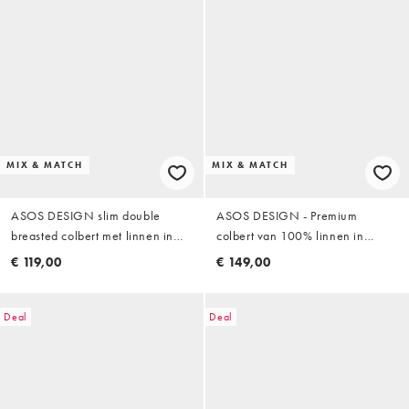
MIX & MATCH
MIX & MATCH
ASOS DESIGN slim double
ASOS DESIGN - Premium
breasted colbert met linnen in
colbert van 100% linnen in
navy krijtstreep
olijfgroen
€ 119,00
€ 149,00
Deal
Deal