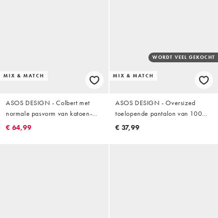
WORDT VEEL GEKOCHT
MIX & MATCH
MIX & MATCH
ASOS DESIGN - Colbert met
ASOS DESIGN - Oversized
normale pasvorm van katoen-
toelopende pantalon van 100%
linnenmix in bruin
katoen met linnenlook en
€ 64,99
€ 37,99
elastische taille in gebrand
oranje