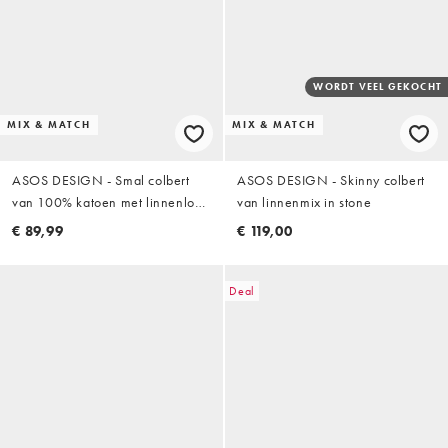
WORDT VEEL GEKOCHT
MIX & MATCH
MIX & MATCH
ASOS DESIGN - Smal colbert
ASOS DESIGN - Skinny colbert
van 100% katoen met linnenlook
van linnenmix in stone
in beige
€ 89,99
€ 119,00
Deal