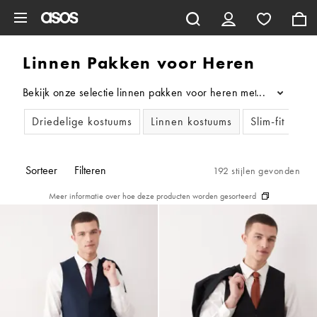
Ga direct naar inhoud
Linnen Pakken voor Heren
Bekijk onze selectie linnen pakken voor heren met lichtgewicht
...
Driedelige kostuums
Linnen kostuums
Slim-fit kost
Sorteer
Filteren
192 stijlen gevonden
Meer informatie over hoe deze producten worden gesorteerd