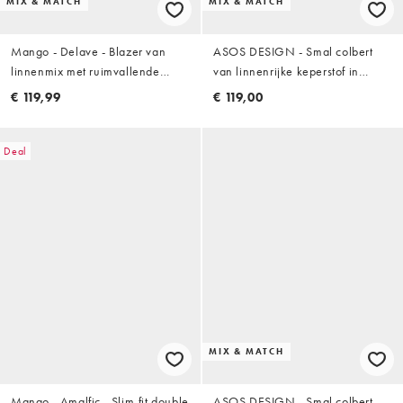
MIX & MATCH
MIX & MATCH
Mango - Delave - Blazer van
ASOS DESIGN - Smal colbert
linnenmix met ruimvallende
van linnenrijke keperstof in
pasvorm in olijfgroen, deel van
marineblauw
€ 119,99
€ 119,00
co-ord set
Deal
MIX & MATCH
Mango - Amalfic - Slim-fit double
ASOS DESIGN - Smal colbert