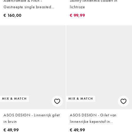
Abercrombie & Fitch -
Skinny linnenmix colbert in
Gestreepte single breasted
lichtroze
blazer van linnenmix met slim-fit
€ 160,00
€ 99,99
pasvorm in bruin, deel van co-
ord set
MIX & MATCH
MIX & MATCH
ASOS DESIGN - Linnenrijk gilet
ASOS DESIGN - Gilet van
in bruin
linnenrijke keperstof in
marineblauw
€ 49,99
€ 49,99