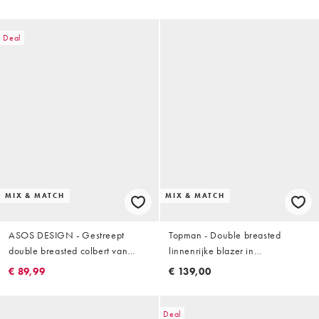
Deal
MIX & MATCH
MIX & MATCH
ASOS DESIGN - Gestreept
Topman - Double breasted
double breasted colbert van
linnenrijke blazer in
linnenmix met normale pasvorm
marineblauw
€ 89,99
€ 139,00
in blauw
Deal