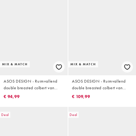
MIX & MATCH
MIX & MATCH
ASOS DESIGN - Ruimvallend
ASOS DESIGN - Ruimvallend
double breasted colbert van
double breasted colbert van
linnenmix in blauw
linnenmix in donkerbruin
€ 94,99
€ 109,99
Deal
Deal