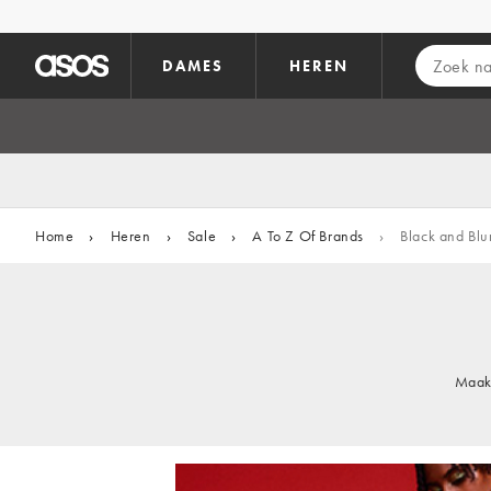
Ga direct naar inhoud
DAMES
HEREN
Home
›
Heren
›
Sale
›
A To Z Of Brands
›
Black and Bl
Maak 