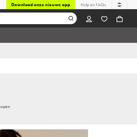
Download onze nieuwe app
Hulp en FAQs
 kopen