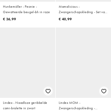
Hunkemöller - Peonie -
Mamalicious -
Gewatteerde beugel-bh in roze
Zwangerschapskleding - Set van
2 borstvoedingsbh's met kanten
€ 36,99
€ 40,99
afwerking in zwart en wit
Lindex - Naadloze geribbelde
Lindex MOM -
cami-bralette in zwart
Zwangerschapskleding -