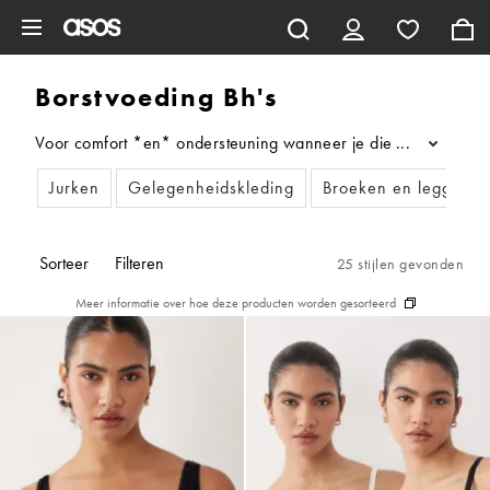
Ga direct naar inhoud
Borstvoeding Bh's
Voor comfort *en* ondersteuning wanneer je die het hardst nod
...
Jurken
Gelegenheidskleding
Broeken en leggings
Sorteer
Filteren
25 stijlen gevonden
Meer informatie over hoe deze producten worden gesorteerd