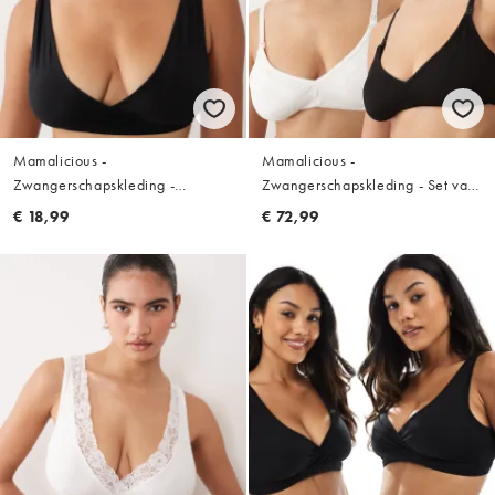
Mamalicious -
Mamalicious -
Zwangerschapskleding -
Zwangerschapskleding - Set van
Borstvoedings-bh van katoen met
2 borstvoedingsbh's met 2
€ 18,99
€ 72,99
overslag in zwart
functies in wit en zwart