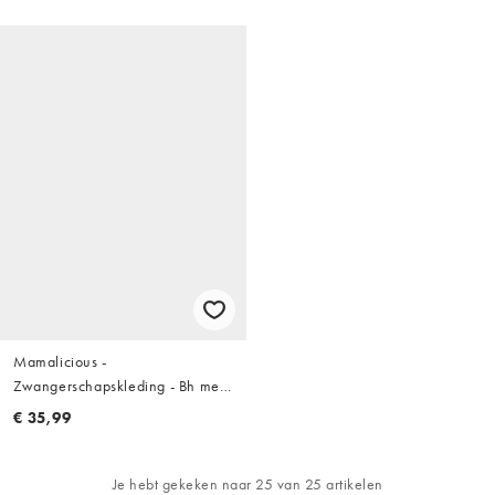
en zwart
Mamalicious -
Zwangerschapskleding - Bh met
borstvoedingsfunctie met kant in
€ 35,99
zwart - BLACK
Je hebt gekeken naar 25 van 25 artikelen