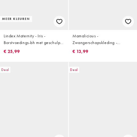
MEER KLEUREN
Lindex Maternity - Iris -
Mamalicious -
Borstvoedings-bh met geschulpte
Zwangerschapskleding -
rand in lichtroze
Borstvoedingsbralette van zacht
€ 25,99
€ 13,99
kant in bordeauxrood
Deal
Deal