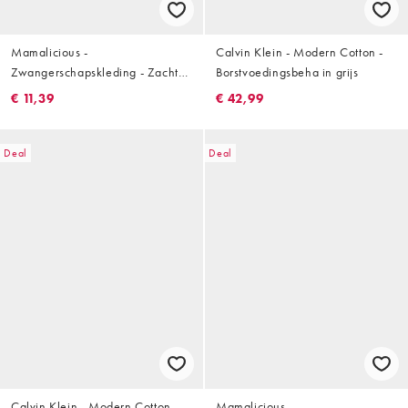
Mamalicious -
Calvin Klein - Modern Cotton -
Zwangerschapskleding - Zachte
Borstvoedingsbeha in grijs
borstvoedingsbralette met
€ 11,39
€ 42,99
zebraprint in zwart
Deal
Deal
Calvin Klein - Modern Cotton -
Mamalicious -