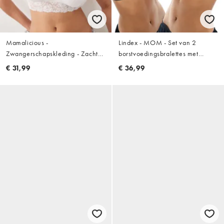
Mamalicious -
Lindex - MOM - Set van 2
Zwangerschapskleding - Zachte
borstvoedingsbralettes met
borstvoedingsbralette met kant in
overslag in zwart
€ 31,99
€ 36,99
wit