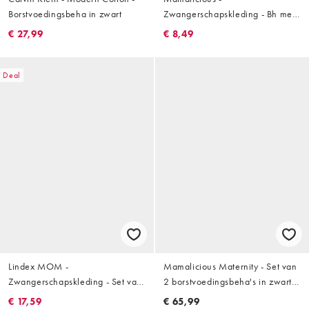
Borstvoedingsbeha in zwart
Zwangerschapskleding - Bh met
borstvoedingsfunctie in zwart
€ 27,99
€ 8,49
Deal
Lindex MOM -
Mamalicious Maternity - Set van
Zwangerschapskleding - Set van
2 borstvoedingsbeha's in zwart
2 naadloze kanten bh's in roze
en beige
€ 17,59
€ 65,99