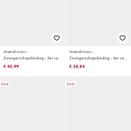
Mamalicious -
Mamalicious -
Zwangerschapskleding - Set van
Zwangerschapskleding - Set van
3 borstvoedingsbh's met 2
2 zachte bralettes zonder sluiting
€ 45,99
€ 34,84
functies in zwart en wit
in zwart en beige
Deal
Deal