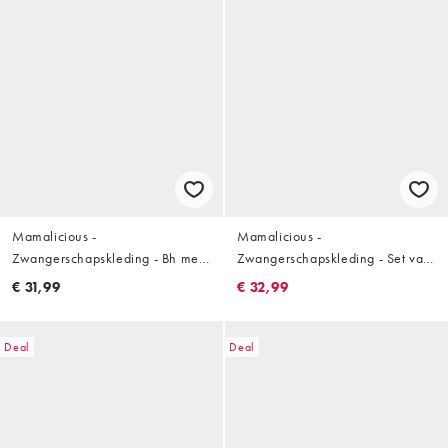
Mamalicious -
Mamalicious -
Zwangerschapskleding - Bh met
Zwangerschapskleding - Set van
borstvoedingsfunctie in wit
2 borstvoedings bh's in wit en
€ 31,99
€ 32,99
roze
Deal
Deal