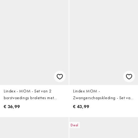
Lindex - MOM - Set van 2
Lindex MOM -
borstvoedings bralettes met
Zwangerschapskleding - Set van
overslag in zwart en
2 naadloze bh's in zwart en wit
€ 36,99
€ 43,99
luipaardprint
Deal