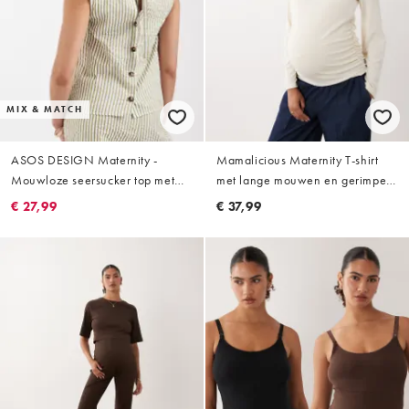
MIX & MATCH
ASOS DESIGN Maternity -
Mamalicious Maternity T-shirt
Mouwloze seersucker top met
met lange mouwen en gerimpeld
strepen, deel van co-ord set
detail in crème
€ 27,99
€ 37,99