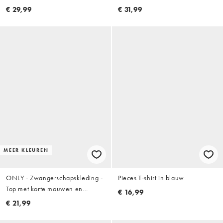
met overslag en ajourprint in wit
gerimpeld detail in
€ 29,99
€ 31,99
en marineblauw
bordeauxrood
MEER KLEUREN
ONLY - Zwangerschapskleding -
Pieces T-shirt in blauw
Top met korte mouwen en
€ 16,99
golvende rand in saliegroen
€ 21,99