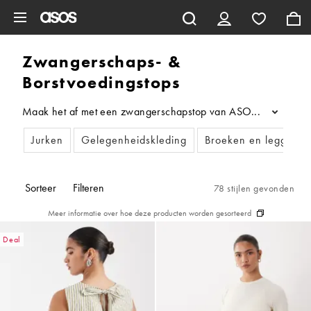
Ga direct naar inhoud
Zwangerschaps- &
Borstvoedingstops
Maak het af met een zwangerschapstop van ASOS. We hebben zwan
...
Jurken
Gelegenheidskleding
Broeken en leggings
Sorteer
Filteren
78 stijlen gevonden
Meer informatie over hoe deze producten worden gesorteerd
Deal