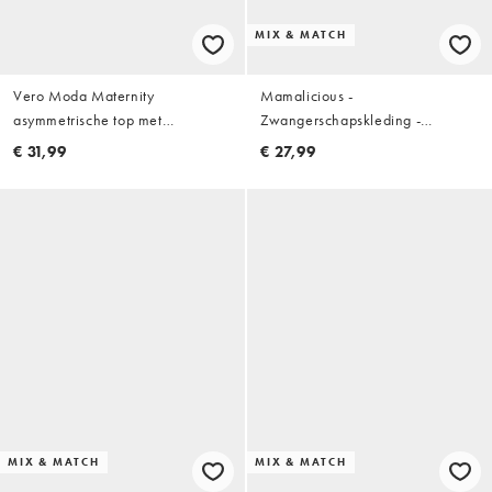
MIX & MATCH
Vero Moda Maternity
Mamalicious -
asymmetrische top met
Zwangerschapskleding -
gerimpeld detail en kreuktextuur
Naadloos hemdje in grijs, deel
€ 31,99
€ 27,99
in wit
van co-ord set
MIX & MATCH
MIX & MATCH