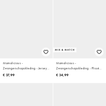
MIX & MATCH
Mamalicious -
Mamalicious -
Zwangerschapskleding - Jersey
Zwangerschapskleding - Plissé
top met borstvoedingsfunctie en
top met open buik in zwart, deel
€ 37,99
€ 34,99
lange mouwen in zwart
van co-ord set