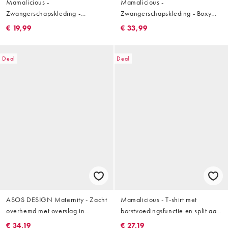
Mamalicious -
Mamalicious -
Zwangerschapskleding -
Zwangerschapskleding - Boxy
Geribbelde top met strikdetail en
cropped T-shirt met zijsplit en
€ 19,99
€ 33,99
lange mouwen in lichtbruin, deel
brede strepen in zwart en crème
van co-ord set
Deal
Deal
ASOS DESIGN Maternity - Zacht
Mamalicious - T-shirt met
overhemd met overslag in
borstvoedingsfunctie en split aan
olijfgroen
de zijkant in wit
€ 34,19
€ 27,19