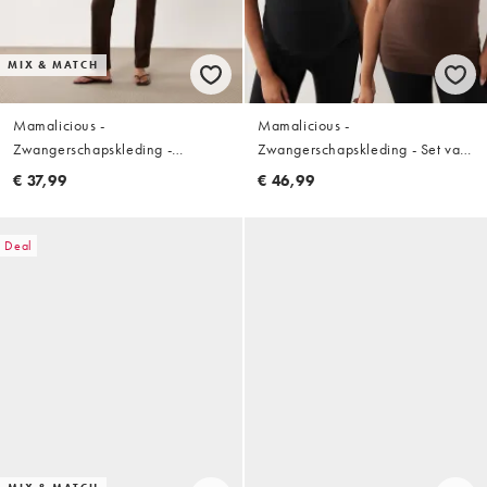
MIX & MATCH
Mamalicious -
Mamalicious -
Zwangerschapskleding -
Zwangerschapskleding - Set van
Cropped jersey T-shirt van
2 naadloze hemdjes in zwart en
€ 37,99
€ 46,99
katoen in chocoladebruin, deel
chocoladebruin
van co-ord set
Deal