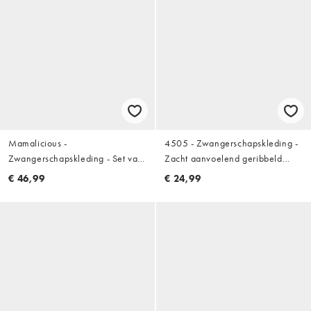
Mamalicious -
4505 - Zwangerschapskleding -
Zwangerschapskleding - Set van
Zacht aanvoelend geribbeld
2 borstvoedingshemdjes met 2
hemdje met bh aan de
€ 46,99
€ 24,99
functies in kaki en wit
binnenkant in wit