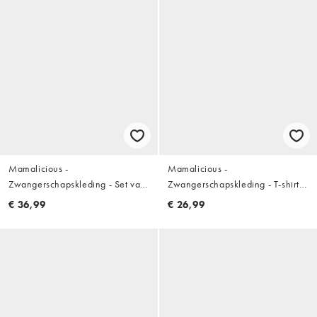
Mamalicious -
Mamalicious -
Zwangerschapskleding - Set van
Zwangerschapskleding - T-shirt
2 borstvoedingshemdjes met
met geknoopt detail in crème
€ 36,99
€ 26,99
overslag aan de voorkant in
zwart en crème