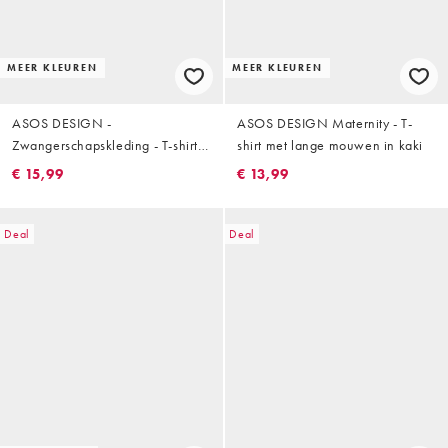
MEER KLEUREN
MEER KLEUREN
ASOS DESIGN -
ASOS DESIGN Maternity - T-
Zwangerschapskleding - T-shirt
shirt met lange mouwen in kaki
met lange mouwen in zwart
€ 15,99
€ 13,99
Deal
Deal