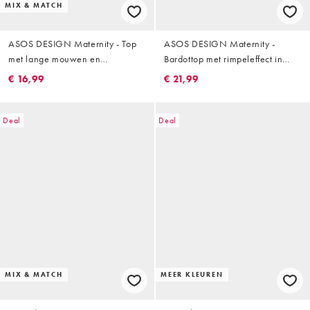
MIX & MATCH
ASOS DESIGN Maternity - Top
ASOS DESIGN Maternity -
met lange mouwen en
Bardottop met rimpeleffect in
geschulpte zoom van modal in
bordeauxrood, deel van co-ord
€ 16,99
€ 21,99
zwart, deel van co-ord set
set
Deal
Deal
MIX & MATCH
MEER KLEUREN