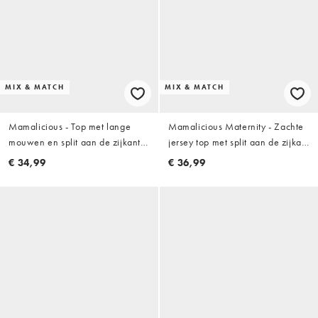
MIX & MATCH
MIX & MATCH
Mamalicious - Top met lange
Mamalicious Maternity - Zachte
mouwen en split aan de zijkant
jersey top met split aan de zijkant
in beige, deel van co-ord set
in bordeauxrood, deel van co-
€ 34,99
€ 36,99
ord set