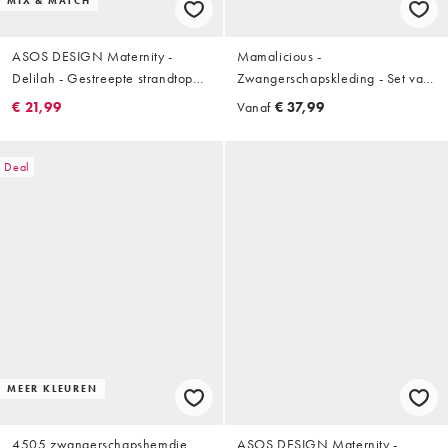
MIX & MATCH
ASOS DESIGN Maternity -
Mamalicious -
Delilah - Gestreepte strandtop
Zwangerschapskleding - Set van
met camibandjes in blauw
2 basic jersey crop T-shirts en
€ 21,99
Vanaf
€ 37,99
midi rok in zwart
Deal
MEER KLEUREN
4505 zwangerschapshemdje
ASOS DESIGN Maternity -