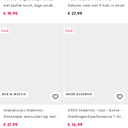
met zachte touch, lage ronde
Satijnen cami met V-hals in zwart
hals, binnen-bh en verstelbare
€ 19,99
€ 27,99
bandjes in wit
Deal
Deal
MIX & MATCH
MEER KLEUREN
Mamalicious Maternity -
4505 Maternity - Icon - Active -
Gestreepte seersucker top met
Sneldrogend performance T-shirt
fladdermouwen in wit en rood,
in zwart
€ 37,99
€ 16,99