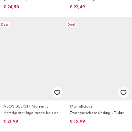
set
racerhemdje met ingebouwde bh
€ 24,50
€ 22,49
en uitneembare vulling in
gemêleerd grijs
Deal
Deal
ASOS DESIGN Maternity -
Mamalicious -
Hemdje met lage ronde hals en
Zwangerschapskleding - T-shirt
linnenlook in beige
van geribbelde jersey met
€ 21,99
€ 15,99
gedraaide voorkant in donker