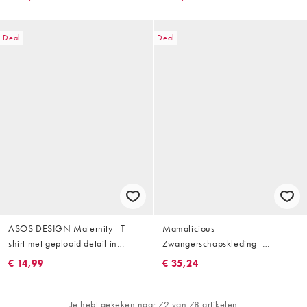
Deal
Deal
ASOS DESIGN Maternity - T-
Mamalicious -
shirt met geplooid detail in
Zwangerschapskleding -
mokka
Geribbelde top met opstaande
€ 14,99
€ 35,24
boord en verborgen
borstvoedingsbovenlaag in kaki
Je hebt gekeken naar 72 van 78 artikelen