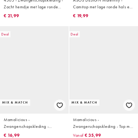
Zacht hemdje met lage ronde
Camitop met lage ronde hals en
hals, ingebouwde bh en
peplum in bruin
€ 21,99
€ 19,99
verstelbare bandjes in stormgrijs
Deal
Deal
MIX & MATCH
MIX & MATCH
Mamalicious -
Mamalicious -
Zwangerschapskleding -
Zwangerschapskleding - Top met
Gestreepte seersucker top met
gesmokte buste, korte mouwen
€ 16,99
Vanaf
€ 35,99