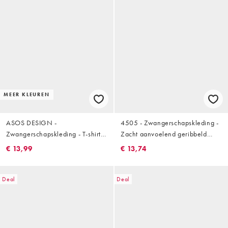
MEER KLEUREN
ASOS DESIGN -
4505 - Zwangerschapskleding -
Zwangerschapskleding - T-shirt
Zacht aanvoelend geribbeld
met lange mouwen in
hemdje met bh aan de
€ 13,99
€ 13,74
bordeauxrood
binnenkant in zwart
Deal
Deal