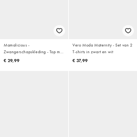
Mamalicious -
Vero Moda Maternity - Set van 2
Zwangerschapskleding - Top met
T-shirts in zwart en wit
knoopjes en 2
€ 29,99
€ 37,99
borstvoedingfuncties in zwart