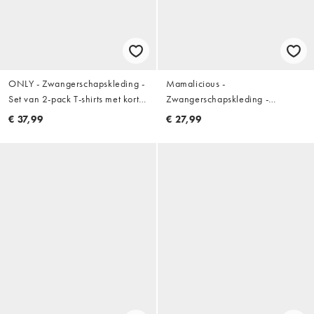
ONLY - Zwangerschapskleding -
Mamalicious -
Set van 2-pack T-shirts met korte
Zwangerschapskleding -
mouwen in zwart
Naadloos hemd in taupe
€ 37,99
€ 27,99