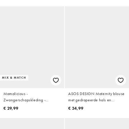
deel van co-ord set
MIX & MATCH
Mamalicious -
ASOS DESIGN Maternity blouse
Zwangerschapskleding -
met gedrapeerde hals en
Borstvoedingstop met 2 functies
strikceintuur in buttermilk
€ 29,99
€ 34,99
en knoopsluiting in
bordeauxrood, deel van co-ord
set