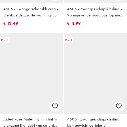
4505 - Zwangerschapskleding -
4505 - Zwangerschapskleding -
Geribbelde zachte warming-up
Vormgevende naadloze top met
top met lange mouwen in zwart
lange mouwen in indigo
€ 13,49
€ 11,99
Deal
Deal
Jaded Rose Maternity - T-shirt in
4505 - Zwangerschapskleding -
glanzend lila, deel van co-ord
Lichtgewicht geribbeld