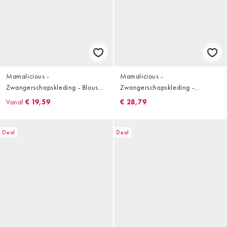
Mamalicious -
Mamalicious -
Zwangerschapskleding - Blouse
Zwangerschapskleding -
met borstvoedingsfunctie en
Borstvoedingsbralette met kanten
Vanaf
€ 19,59
€ 28,79
mini-ruitprint
rand en overslag aan de
voorkant in krijtroze
Deal
Deal