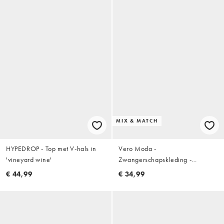
MIX & MATCH
HYPEDROP - Top met V-hals in
Vero Moda -
'vineyard wine'
Zwangerschapskleding -
Gehaakt gestreept recht T-shirt
€ 44,99
€ 34,99
van jersey met korte mouwen in
zwart en crème, deel van co-ord
set