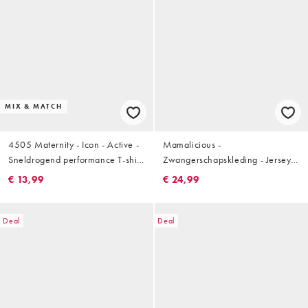
MIX & MATCH
4505 Maternity - Icon - Active -
Mamalicious -
Sneldrogend performance T-shirt
Zwangerschapskleding - Jersey
in rookgrijs
borstvoedings-top met textuur en
€ 13,99
€ 24,99
overslag aan de voorkant in
lichtblauw
Deal
Deal