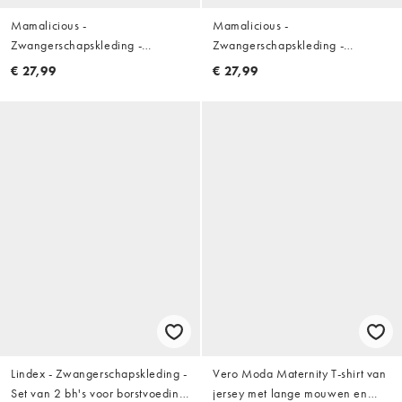
Mamalicious -
Mamalicious -
Zwangerschapskleding -
Zwangerschapskleding -
Naadloos hemdje in beige, deel
Naadloos hemdje in kaki, deel
€ 27,99
€ 27,99
van co-ord set
van co-ord set
Lindex - Zwangerschapskleding -
Vero Moda Maternity T-shirt van
Set van 2 bh's voor borstvoeding
jersey met lange mouwen en