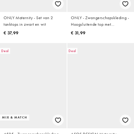
ONLY Maternity - Set van 2
ONLY - Zwangerschapskleding -
tanktops in zwart en wit
Hoogsluitende top met
geschulpte rand in zwart
€ 37,99
€ 31,99
Deal
Deal
MIX & MATCH
4505 - Zwangerschapskleding -
ASOS DESIGN Maternity -