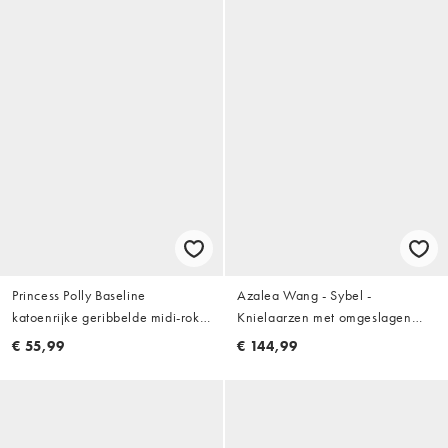
Princess Polly Baseline
Azalea Wang - Sybel -
katoenrijke geribbelde midi-rok
Knielaarzen met omgeslagen
in zwart
rand en studs in zwart
€ 55,99
€ 144,99