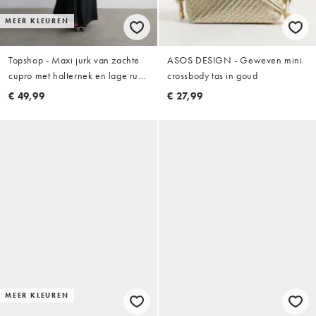
MEER KLEUREN
Topshop - Maxi jurk van zachte
ASOS DESIGN - Geweven mini
cupro met halternek en lage rug
crossbody tas in goud
in zwart met wassing
€ 49,99
€ 27,99
MEER KLEUREN