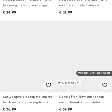
top van gladde stof met lange
midi rok van polyamide met
pasvorm en kanten rand in zwart
kanten rand in zwart
€ 24,99
€ 32,99
WORDT VEEL GEKOCHT
MIX & MATCH
Missyempire crop top met zachte
Lioness Front Row satijnen top
touch en gedraaide rugdetail in
met halternek en sjaaldetail in
wit
crème
€ 36,99
€ 69,99