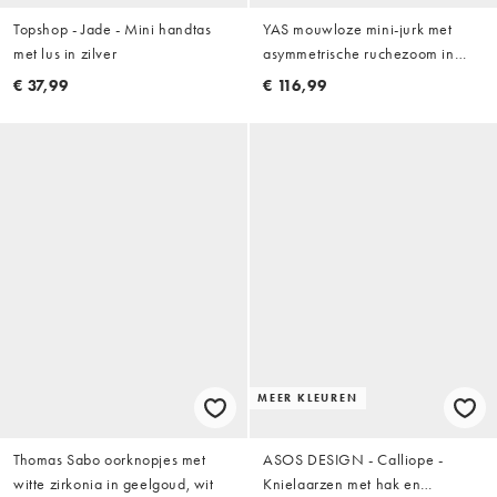
Topshop - Jade - Mini handtas
YAS mouwloze mini-jurk met
met lus in zilver
asymmetrische ruchezoom in
lichtroze
€ 37,99
€ 116,99
MEER KLEUREN
Thomas Sabo oorknopjes met
ASOS DESIGN - Calliope -
witte zirkonia in geelgoud, wit
Knielaarzen met hak en