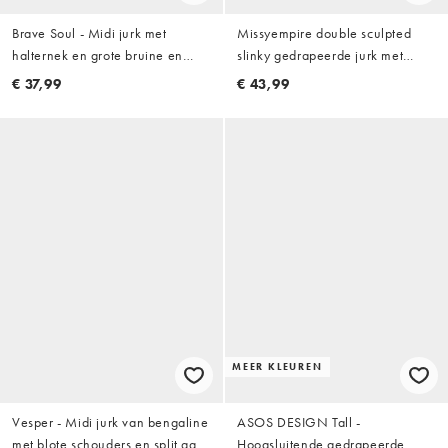
Brave Soul - Midi jurk met
Missyempire double sculpted
halternek en grote bruine en
slinky gedrapeerde jurk met
witte stippenprint
blote schouders, aansluitende
€ 37,99
€ 43,99
rok, omslagdetail, mini in zwart
MEER KLEUREN
Vesper - Midi jurk van bengaline
ASOS DESIGN Tall -
met blote schouders en split aan
Hoogsluitende gedrapeerde