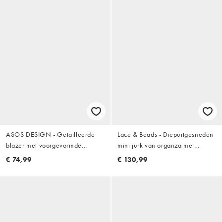
ASOS DESIGN - Getailleerde
Lace & Beads - Diepuitgesneden
blazer met voorgevormde
mini jurk van organza met
heupen en pofmouwen in zwart
ballonmouwen in oranje
€ 74,99
€ 130,99