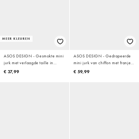
MEER KLEUREN
ASOS DESIGN - Gesmokte mini
ASOS DESIGN - Gedrapeerde
jurk met verlaagde taille in
mini jurk van chiffon met franjes
lichtgeel
in olijfgroen
€ 37,99
€ 59,99