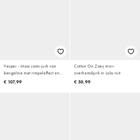
Vesper - Maxi cami-jurk van
Cotton On Zoey mini-
bengaline met rimpeleffect en
overhemdjurk in Lola-ruit
bandjes in kobaltblauw
€ 107,99
€ 50,99