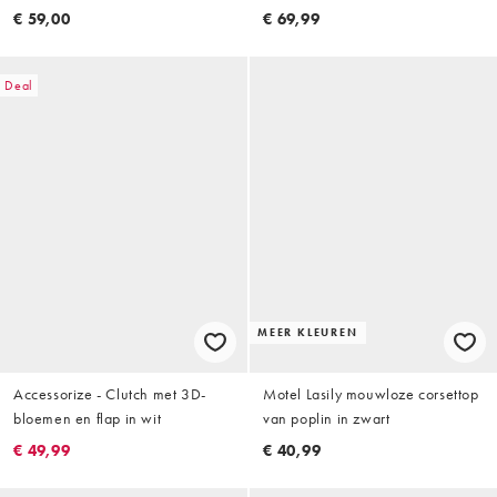
zweepsteek in zwart
€ 59,00
€ 69,99
Deal
MEER KLEUREN
Accessorize - Clutch met 3D-
Motel Lasily mouwloze corsettop
bloemen en flap in wit
van poplin in zwart
€ 49,99
€ 40,99