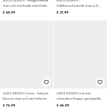
ASOS DESIGN - Hoogsluitende
ASOS DESIGN -
maxi jurk met brede manchetten
Halfdoorschijnende maxi jurk
in lila
van kreukelstof met kanten rand
€ 69,99
€ 37,99
in zwart
ASOS DESIGN Curve - Satijnen
ASOS DESIGN jurk met
blouson maxi jurk met halternek
schoudervullingen, gerimpelde
in geschilderde bloemenprint
zijkant en bodycon-fit in zware
€ 74,99
€ 44,99