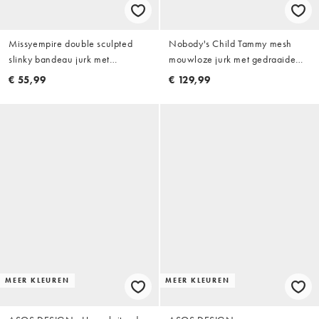
Missyempire double sculpted
Nobody's Child Tammy mesh
slinky bandeau jurk met
mouwloze jurk met gedraaide
gerimpelde taille in babyblauw
taille, split vooraan, midi/maxi in
€ 55,99
€ 129,99
blauw
MEER KLEUREN
MEER KLEUREN