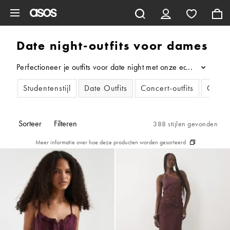
Ga direct naar inhoud
Date night-outfits voor dames
Perfectioneer je outfits voor date night met onze edit: van hi
...
Studentenstijl
Date Outfits
Concert-outfits
Citytri
Sorteer
Filteren
388 stijlen gevonden
Meer informatie over hoe deze producten worden gesorteerd