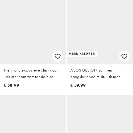
MEER KLEUREN
The Frolic exclusieve slinky cami-
ASOS DESIGN satijnen
jurk met contrasterende bies,
hoogsluitende midi-jurk met
ruche en asymmetrische zoom in
geplooid lijfje in kobaltblauw
€ 58,99
€ 59,99
lichtblauw