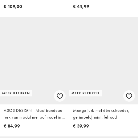
achterkant in roze
ord in zacht olijfgroen
€ 109,00
€ 44,99
MEER KLEUREN
MEER KLEUREN
ASOS DESIGN - Maxi bandeau-
Mango jurk met één schouder,
jurk van modal met pofmodel in
gerimpeld, mini, felrood
marineblauw
€ 84,99
€ 39,99