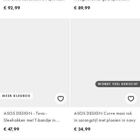
de voorkant in zwart
maxi jurk met gedrapeerde rok in
€ 92,99
€ 89,99
bruin
WORDT VEEL GEKOCHT
MEER KLEUREN
ASOS DESIGN - Tova -
ASOS DESIGN Curve maxi rok
Sleehakken met T-bandje in
in sarongstijl met plooien in navy
chocoladebruin
€ 47,99
€ 34,99