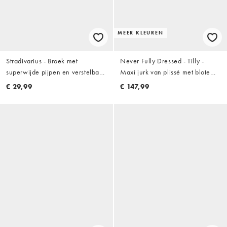
MEER KLEUREN
Stradivarius - Broek met
Never Fully Dressed - Tilly -
superwijde pijpen en verstelbare
Maxi jurk van plissé met blote
taille in bruin
schouder in rood
€ 29,99
€ 147,99