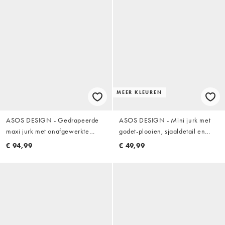
MEER KLEUREN
ASOS DESIGN - Gedrapeerde
ASOS DESIGN - Mini jurk met
maxi jurk met onafgewerkte
godet-plooien, sjaaldetail en
rand, ruches en lange mouwen
stippenprint in roze en bruin
€ 94,99
€ 49,99
in paars