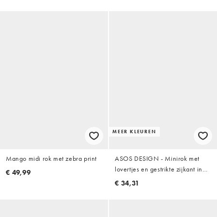
MEER KLEUREN
Mango midi rok met zebra print
ASOS DESIGN - Minirok met
lovertjes en gestrikte zijkant in
€ 49,99
chocoladebruin
€ 34,31