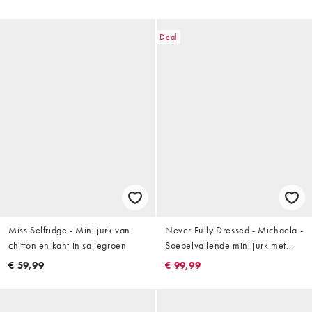
zachte touch in wijnrood
Deal
Miss Selfridge - Mini jurk van
Never Fully Dressed - Michaela -
chiffon en kant in saliegroen
Soepelvallende mini jurk met
gedrapeerde halslijn, gestrikte
€ 59,99
€ 99,99
schouder en abstracte print in
multi