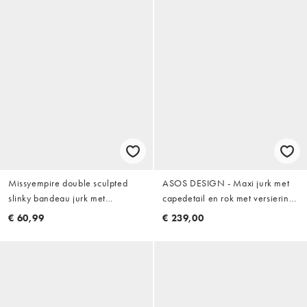
Missyempire double sculpted
ASOS DESIGN - Maxi jurk met
slinky bandeau jurk met
capedetail en rok met versiering
knoopdetail aan de voorkant
in blauw
€ 60,99
€ 239,00
maxi in chocoladebruin