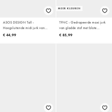
MEER KLEUREN
ASOS DESIGN Tall -
TFNC - Gedrapeerde maxi jurk
Hoogsluitende midi jurk van
van gladde stof met blote
chiffon in groen
schouder in olijfgroen
€ 44,99
€ 85,99