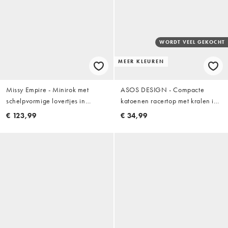
WORDT VEEL GEKOCHT
MEER KLEUREN
Missy Empire - Minirok met
ASOS DESIGN - Compacte
schelpvormige lovertjes in
katoenen racertop met kralen in
turquoise
chocoladebruin
€ 123,99
€ 34,99