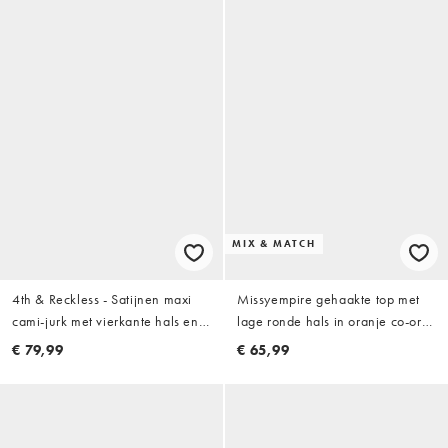
MIX & MATCH
4th & Reckless - Satijnen maxi
Missyempire gehaakte top met
cami-jurk met vierkante hals en
lage ronde hals in oranje co-ord
print in multi
set
€ 79,99
€ 65,99