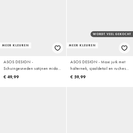
WORDT VEEL GEKOCHT
MEER KLEUREN
MEER KLEUREN
ASOS DESIGN -
ASOS DESIGN - Maxi jurk met
Schuingesneden satijnen midaxi
halternek, sjaaldetail en ruches
jurk in olijfgroen
aan de zoom in bitter
€ 49,99
€ 59,99
chocoladebruin