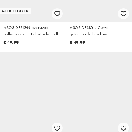
MEER KLEUREN
ASOS DESIGN oversized
ASOS DESIGN Curve
ballonbroek met elastische taille
getailleerde broek met
in ecru
watervaldetail en ballonpijpen in
€ 49,99
€ 49,99
zwart