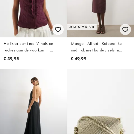
MIX & MATCH
Hollister cami met V-hals en
Mango - Alfred - Katoenrijke
ruches aan de voorkant in
midi rok met borduursels in
bordeauxrood
dieprood, deel van co-ord set
€ 39,95
€ 49,99