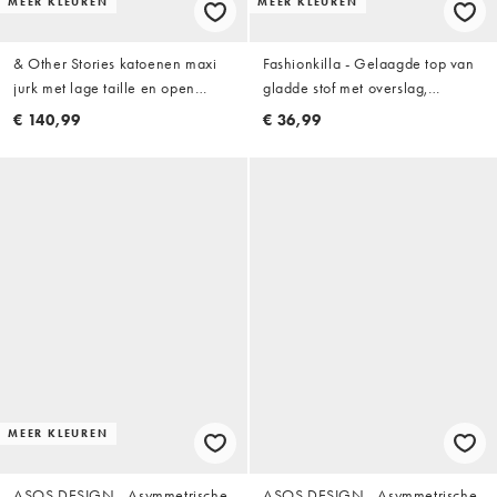
MEER KLEUREN
MEER KLEUREN
& Other Stories katoenen maxi
Fashionkilla - Gelaagde top van
jurk met lage taille en open
gladde stof met overslag,
achterkant in zwart
haltertop en kanten rand in rood
€ 140,99
€ 36,99
MEER KLEUREN
ASOS DESIGN - Asymmetrische
ASOS DESIGN - Asymmetrische