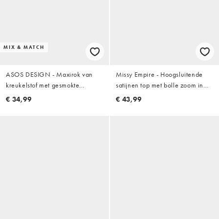
MIX & MATCH
ASOS DESIGN - Maxirok van
Missy Empire - Hoogsluitende
kreukelstof met gesmokte
satijnen top met bolle zoom in
tailleband in wit, deel van co-ord
citroengeel
€ 34,99
€ 43,99
set