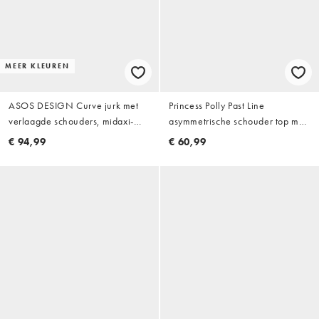
MEER KLEUREN
ASOS DESIGN Curve jurk met
Princess Polly Past Line
verlaagde schouders, midaxi-
asymmetrische schouder top met
lengte en asymmetrische
contrasterende strepen als co-
€ 94,99
€ 60,99
godetzom in zachte
ord in chocoladebruin en crème
bloemenprint