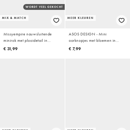
WORDT VEEL GEKOCHT
MIX & MATCH
MEER KLEUREN
Missyempire nauwsluitende
ASOS DESIGN - Mini
minirok met plooidetail in
oorknopjes met bloemen in
chocoladebruin, deel van co-ord
goudkleur
€ 31,99
€ 7,99
set