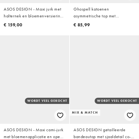
ASOS DESIGN - Maxi jurk met
Ghospell katoenen
halternek en bloemenversiering
asymmetrische top met
in oranje
strikdetail, boxy pasvorm en
€ 159,00
€ 85,99
korte mouwen in beige
WORDT VEEL GEKOCHT
WORDT VEEL GEKOCHT
MIX & MATCH
ASOS DESIGN - Maxi cami-jurk
ASOS DESIGN getailleerde
met bloemenapplicatie en open
bandeautop met sjaaldetail co-