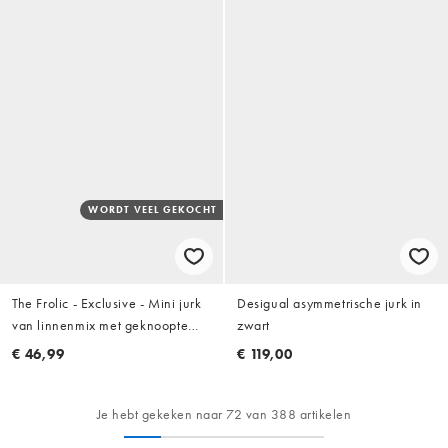
WORDT VEEL GEKOCHT
The Frolic - Exclusive - Mini jurk
Desigual asymmetrische jurk in
van linnenmix met geknoopte
zwart
voorkant en halternek in
€ 46,99
€ 119,00
chocoladebruin
Je hebt gekeken naar 72 van 388 artikelen