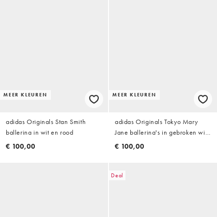
MEER KLEUREN
MEER KLEUREN
adidas Originals Stan Smith
adidas Originals Tokyo Mary
ballerina in wit en rood
Jane ballerina's in gebroken wit
en zwart
€ 100,00
€ 100,00
Deal