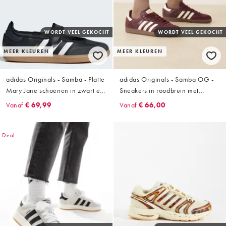
WORDT VEEL GEKOCHT
WORDT VEEL GEKOCHT
MEER KLEUREN
MEER KLEUREN
adidas Originals - Samba - Platte
adidas Originals - Samba OG -
Mary Jane schoenen in zwart en
Sneakers in roodbruin met
wit
krokodillenprint
Vanaf
€ 69,99
Vanaf
€ 66,00
Deal