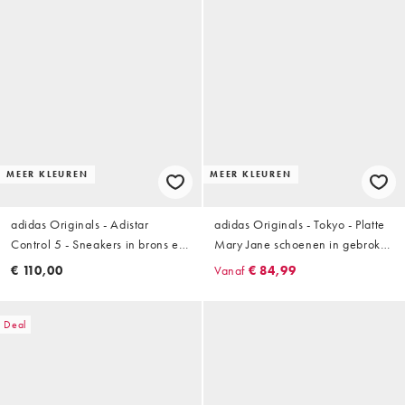
MEER KLEUREN
MEER KLEUREN
adidas Originals - Adistar
adidas Originals - Tokyo - Platte
Control 5 - Sneakers in brons en
Mary Jane schoenen in gebroken
blauw
wit en babyroze
€ 110,00
Vanaf
€ 84,99
Deal