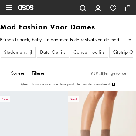
Ga direct naar inhoud
Mod Fashion Voor Dames
Britpop is back, baby! En daarmee is de revival van de mod fashion 
...
Studentenstijl
Date Outfits
Concert-outfits
Citytrip Out
Sorteer
Filteren
989 stijlen gevonden
Meer informatie over hoe deze producten worden gesorteerd
Deal
Deal