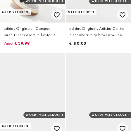
WORDT VEEL GEKOCHT
WORDT VEEL GEKOCHT
MEER KLEUREN
MEER KLEUREN
adidas Originals - Campus -
adidas Originals Adistar Control
Jaren 00 sneakers in lichtgrijs en
5 sneakers in gebroken wit en
zwart
tortoise
Vanaf
€ 39,99
€ 110,00
WORDT VEEL GEKOCHT
WORDT VEEL GEKOCHT
MEER KLEUREN