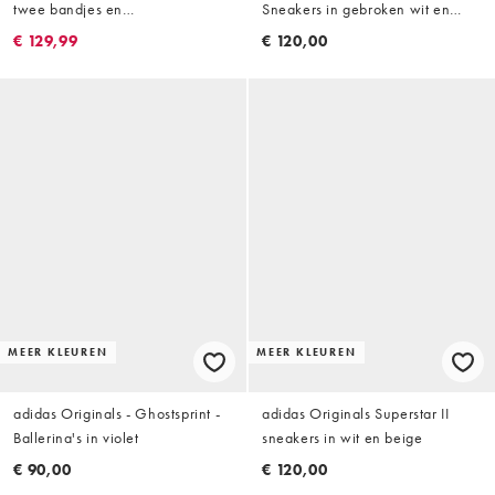
twee bandjes en
Sneakers in gebroken wit en
krokodillenmotief in donkerbruin
metallic kastanjebruin
€ 129,99
€ 120,00
MEER KLEUREN
MEER KLEUREN
adidas Originals - Ghostsprint -
adidas Originals Superstar II
Ballerina's in violet
sneakers in wit en beige
€ 90,00
€ 120,00