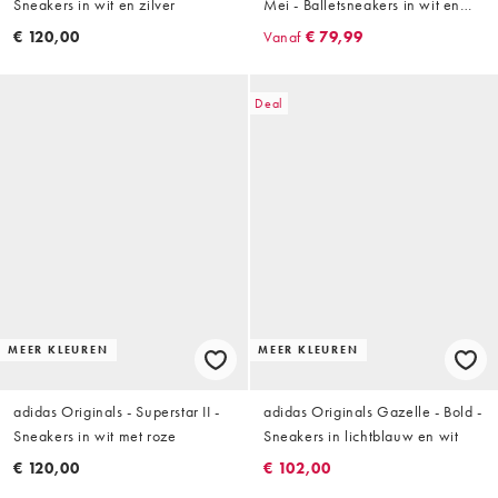
Sneakers in wit en zilver
Mei - Balletsneakers in wit en
rood met rubberen zool
€ 120,00
Vanaf
€ 79,99
Deal
MEER KLEUREN
MEER KLEUREN
adidas Originals - Superstar II -
adidas Originals Gazelle - Bold -
Sneakers in wit met roze
Sneakers in lichtblauw en wit
€ 120,00
€ 102,00