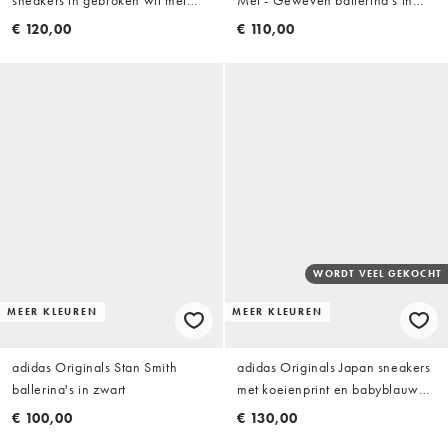
sneakers in gebroken wit met
Mei - Geweven ballerina's in
dubbele veters
bruin
€ 120,00
€ 110,00
WORDT VEEL GEKOCHT
MEER KLEUREN
MEER KLEUREN
adidas Originals Stan Smith
adidas Originals Japan sneakers
ballerina's in zwart
met koeienprint en babyblauwe
veters
€ 100,00
€ 130,00