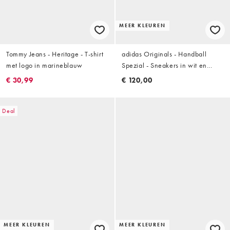
MEER KLEUREN
Tommy Jeans - Heritage - T-shirt
adidas Originals - Handball
met logo in marineblauw
Spezial - Sneakers in wit en
groen
€ 30,99
€ 120,00
Deal
MEER KLEUREN
MEER KLEUREN