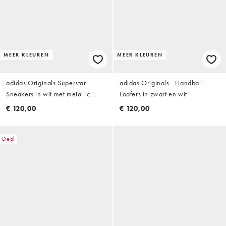
MEER KLEUREN
MEER KLEUREN
adidas Originals Superstar -
adidas Originals - Handball -
Sneakers in wit met metallic
Loafers in zwart en wit
zilver
€ 120,00
€ 120,00
Deal