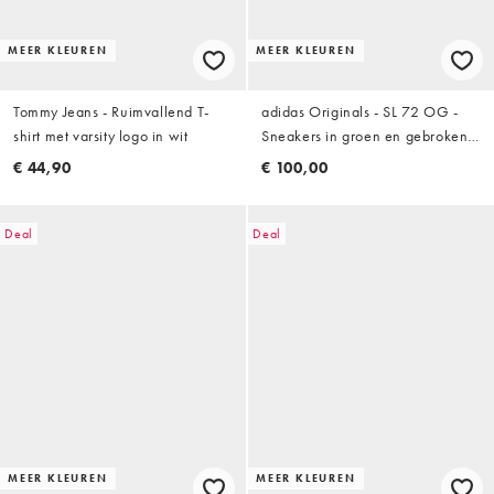
MEER KLEUREN
MEER KLEUREN
Tommy Jeans - Ruimvallend T-
adidas Originals - SL 72 OG -
shirt met varsity logo in wit
Sneakers in groen en gebroken
wit
€ 44,90
€ 100,00
Deal
Deal
MEER KLEUREN
MEER KLEUREN