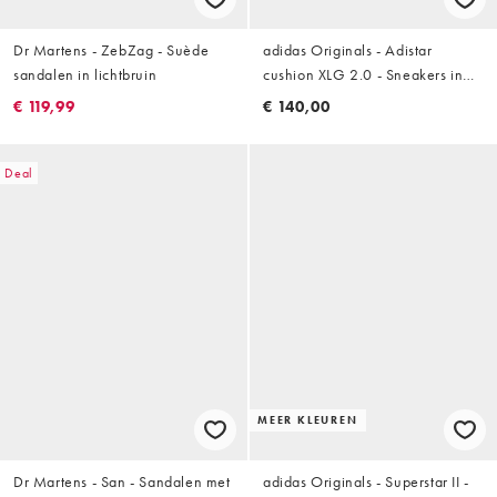
Dr Martens - ZebZag - Suède
adidas Originals - Adistar
sandalen in lichtbruin
cushion XLG 2.0 - Sneakers in
zwart en wit
€ 119,99
€ 140,00
Deal
MEER KLEUREN
Dr Martens - San - Sandalen met
adidas Originals - Superstar II -