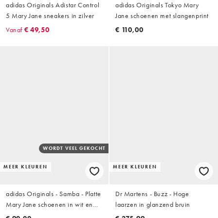
adidas Originals Adistar Control
adidas Originals Tokyo Mary
5 Mary Jane sneakers in zilver
Jane schoenen met slangenprint
Vanaf
€ 49,50
€ 110,00
WORDT VEEL GEKOCHT
MEER KLEUREN
MEER KLEUREN
adidas Originals - Samba - Platte
Dr Martens - Buzz - Hoge
Mary Jane schoenen in wit en
laarzen in glanzend bruin
zwart