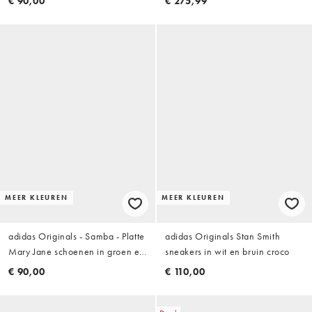
€ 90,00
€ 275,99
MEER KLEUREN
MEER KLEUREN
adidas Originals - Samba - Platte
adidas Originals Stan Smith
Mary Jane schoenen in groen en
sneakers in wit en bruin croco
wit met rubberen zool
€ 90,00
€ 110,00