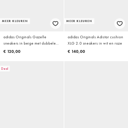
MEER KLEUREN
MEER KLEUREN
adidas Originals Gazelle
adidas Originals Adistar cushion
sneakers in beige met dubbele
XLG 2.0 sneakers in wit en roze
veters
€ 120,00
€ 140,00
Deal