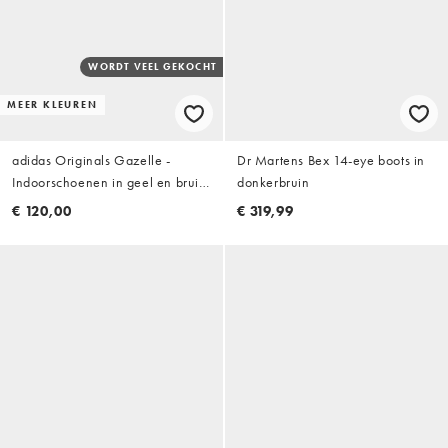
WORDT VEEL GEKOCHT
MEER KLEUREN
adidas Originals Gazelle -
Dr Martens Bex 14-eye boots in
Indoorschoenen in geel en bruin
donkerbruin
met rubberen zool
€ 120,00
€ 319,99