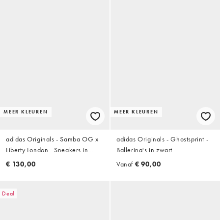
MEER KLEUREN
MEER KLEUREN
adidas Originals - Samba OG x
adidas Originals - Ghostsprint -
Liberty London - Sneakers in
Ballerina's in zwart
kastanjebruin en olijfgroen
€ 130,00
Vanaf
€ 90,00
Deal