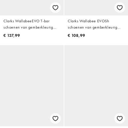
Clarks WallabeeEVO T-bar
Clarks Wallabee EVOSh
schoenen van gemberkleurig
schoenen van gemberkleurig
suède
suède
€ 137,99
€ 108,99