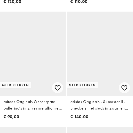
€ 120,00
€ 110,00
MEER KLEUREN
MEER KLEUREN
adidas Originals Ghost sprint
adidas Originals - Superstar II -
ballerina's in zilver metallic met
Sneakers met studs in zwart en
gumzool
zilver
€ 90,00
€ 140,00