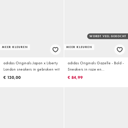
WORDT VEEL GEKOCHT
MEER KLEUREN
MEER KLEUREN
adidas Originals Japan x Liberty
adidas Originals Gazelle - Bold -
London sneakers in gebroken wit
Sneakers in roze en
bordeauxrood
€ 130,00
€ 84,99