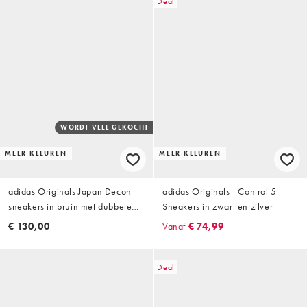
Deal
WORDT VEEL GEKOCHT
MEER KLEUREN
MEER KLEUREN
adidas Originals Japan Decon
adidas Originals - Control 5 -
sneakers in bruin met dubbele
Sneakers in zwart en zilver
veters
€ 130,00
Vanaf
€ 74,99
Deal