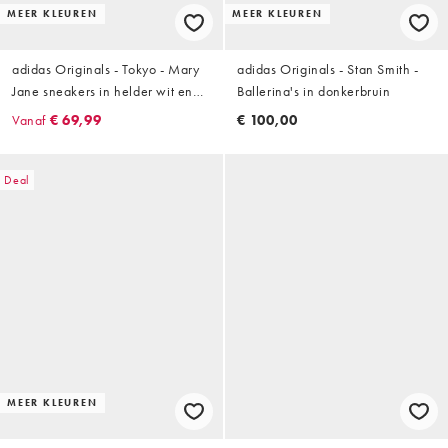
MEER KLEUREN
MEER KLEUREN
adidas Originals - Tokyo - Mary
adidas Originals - Stan Smith -
Jane sneakers in helder wit en
Ballerina's in donkerbruin
rood
Vanaf
€ 69,99
€ 100,00
Deal
MEER KLEUREN