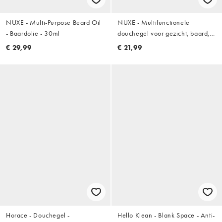
NUXE - Multi-Purpose Beard Oil
NUXE - Multifunctionele
- Baardolie - 30ml
douchegel voor gezicht, baard,
lichaam en haar - 200ml
€ 29,99
€ 21,99
Horace - Douchegel -
Hello Klean - Blank Space - Anti-