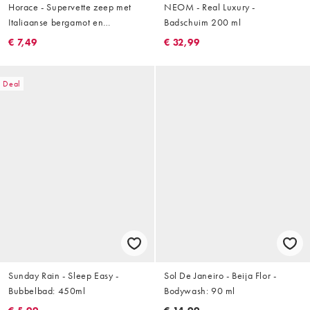
Horace - Supervette zeep met
NEOM - Real Luxury -
Italiaanse bergamot en
Badschuim 200 ml
pepermunt 125g
€ 7,49
€ 32,99
Deal
Sunday Rain - Sleep Easy -
Sol De Janeiro - Beija Flor -
Bubbelbad: 450ml
Bodywash: 90 ml