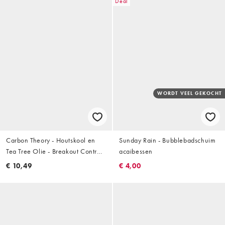
Deal
WORDT VEEL GEKOCHT
Carbon Theory - Houtskool en
Sunday Rain - Bubblebadschuim
Tea Tree Olie - Breakout Control
acaibessen
- Exfolierende Zeep 100 g
€ 10,49
€ 4,00