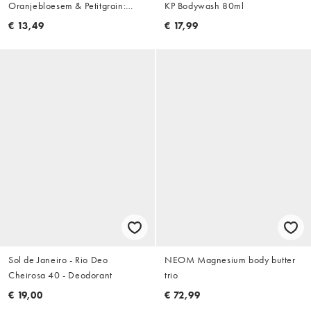
Oranjebloesem & Petitgrain:
KP Bodywash 80ml
250ml
€ 13,49
€ 17,99
Sol de Janeiro - Rio Deo
NEOM Magnesium body butter
Cheirosa 40 - Deodorant
trio
€ 19,00
€ 72,99