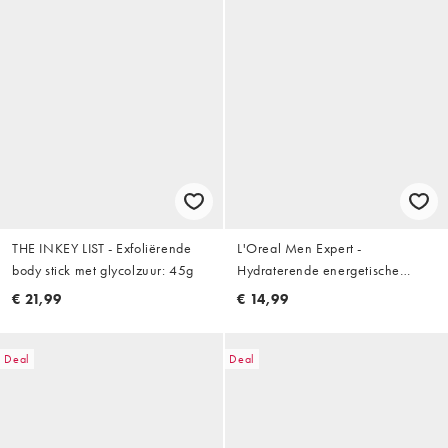
THE INKEY LIST - Exfoliërende
L'Oreal Men Expert -
body stick met glycolzuur: 45g
Hydraterende energetische
douchegel Large XXL - 1ml
€ 21,99
€ 14,99
Deal
Deal