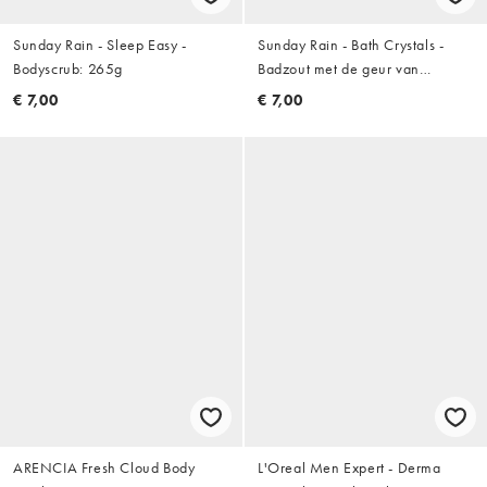
Sunday Rain - Sleep Easy -
Sunday Rain - Bath Crystals -
Bodyscrub: 265g
Badzout met de geur van
acaibessen
€ 7,00
€ 7,00
ARENCIA Fresh Cloud Body
L'Oreal Men Expert - Derma