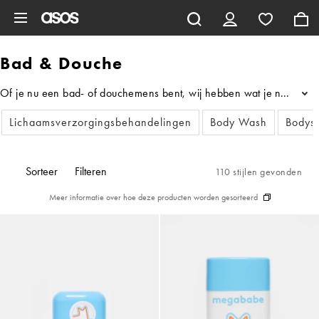
Ga direct naar inhoud
Bad & Douche
Of je nu een bad- of douchemens bent, wij hebben wat je nodig heb
...
Lichaamsverzorgingsbehandelingen
Body Wash
Bodys
Sorteer
Filteren
110 stijlen gevonden
Meer informatie over hoe deze producten worden gesorteerd