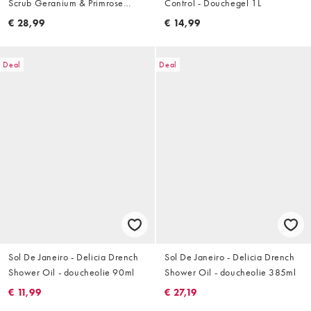
Scrub Geranium & Primrose
Control - Douchegel 1L
260g
€ 28,99
€ 14,99
Deal
Deal
Sol De Janeiro - Delicia Drench
Sol De Janeiro - Delicia Drench
Shower Oil - doucheolie 90ml
Shower Oil - doucheolie 385ml
€ 11,99
€ 27,19