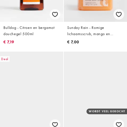
Bulldog - Citroen en bergamot
Sunday Rain - Romige
douchegel 500ml
lichaamsscrub, mango en
kokosnoot
€ 7,19
€ 7,00
Deal
WORDT VEEL GEKOCHT