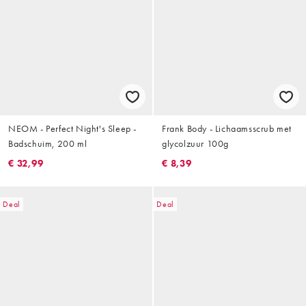
NEOM - Perfect Night's Sleep -
Frank Body - Lichaamsscrub met
Badschuim, 200 ml
glycolzuur 100g
€ 32,99
€ 8,39
Deal
Deal