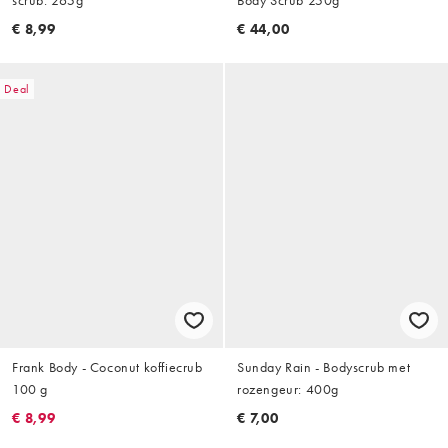
scrub: 265g
Body Scrub 250g
€ 8,99
€ 44,00
Deal
Frank Body - Coconut koffiecrub
Sunday Rain - Bodyscrub met
100 g
rozengeur: 400g
€ 8,99
€ 7,00