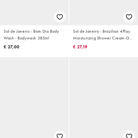
Sol de Janeiro - Bom Dia Body
Sol de Janeiro - Brazilian 4Play
Wash - Bodywash 385ml
Moisturizing Shower Cream-Gel
- Douchegel 385ml
€ 27,00
€ 27,19