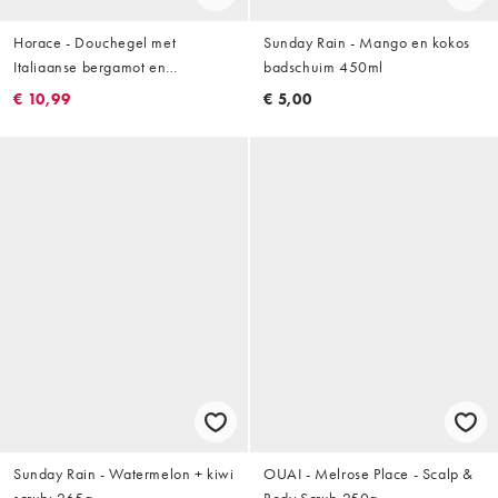
Horace - Douchegel met
Sunday Rain - Mango en kokos
Italiaanse bergamot en
badschuim 450ml
pepermunt 250ml
€ 10,99
€ 5,00
Sunday Rain - Watermelon + kiwi
OUAI - Melrose Place - Scalp &