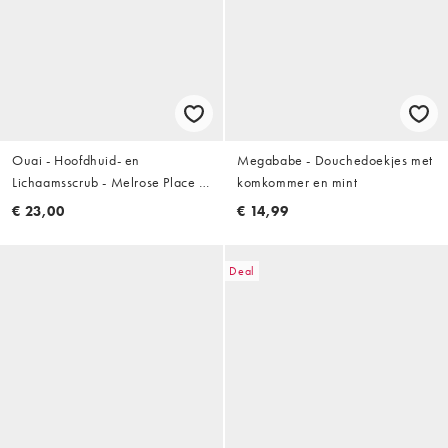
Ouai - Hoofdhuid- en
Megababe - Douchedoekjes met
Lichaamsscrub - Melrose Place -
komkommer en mint
Reisformaat
€ 23,00
€ 14,99
Deal