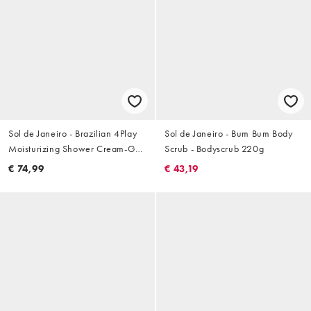
Sol de Janeiro - Brazilian 4Play
Sol de Janeiro - Bum Bum Body
Moisturizing Shower Cream-Gel
Scrub - Bodyscrub 220g
- Douchegel 1000ml
€ 74,99
€ 43,19