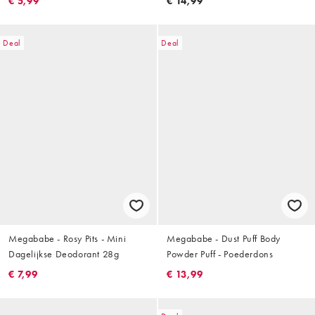
€ 5,99
€ 14,99
Deal
Deal
Megababe - Rosy Pits - Mini
Megababe - Dust Puff Body
Dagelijkse Deodorant 28g
Powder Puff - Poederdons
€ 7,99
€ 13,99