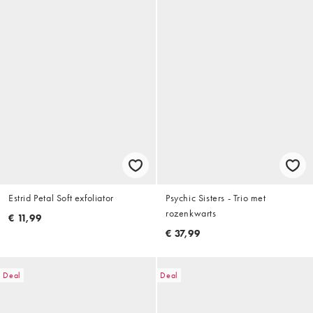
Estrid Petal Soft exfoliator
Psychic Sisters - Trio met
rozenkwarts
€ 11,99
€ 37,99
Deal
Deal