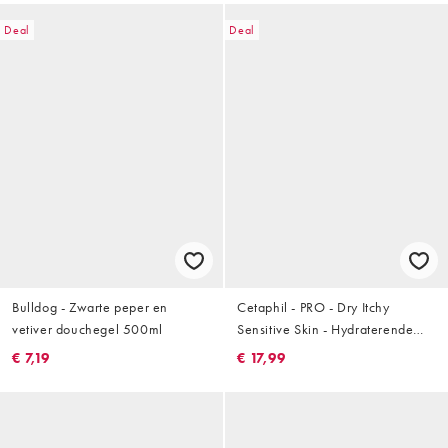
Deal
Deal
Bulldog - Zwarte peper en
Cetaphil - PRO - Dry Itchy
vetiver douchegel 500ml
Sensitive Skin - Hydraterende
bodywash 295ml
€ 7,19
€ 17,99