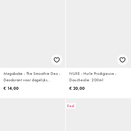
Megababe - The Smoothie Deo -
NUXE - Huile Prodigieuse -
Deodorant voor dagelijks
Doucheolie: 200ml
gebruik met fruitenzymen: 75g
€ 14,00
€ 20,00
Deal