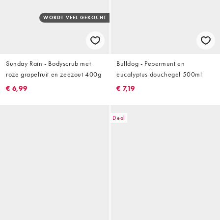
WORDT VEEL GEKOCHT
Sunday Rain - Bodyscrub met
Bulldog - Pepermunt en
roze grapefruit en zeezout 400g
eucalyptus douchegel 500ml
€ 6,99
€ 7,19
Deal