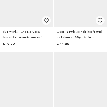
This Works - Choose Calm -
Ouai - Scrub voor de hoofdhuid
Badset (ter waarde van £24)
en lichaam 250g - St Barts
€ 19,00
€ 44,00