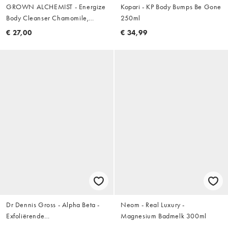
GROWN ALCHEMIST - Energize
Kopari - KP Body Bumps Be Gone
Body Cleanser Chamomile,
250ml
Bergamot + Rose - Douchegel
€ 27,00
€ 34,99
met kamille, bergamot en roos
300ml
Dr Dennis Gross - Alpha Beta -
Neom - Real Luxury -
Exfoliërende
Magnesium Badmelk 300ml
lichaamsbehandeling x8