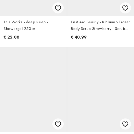
This Works - deep sleep -
First Aid Beauty - KP Bump Eraser
Showergel 250 ml
Body Scrub Strawberry - Scrub
voor het lichaam: 226g
€ 25,00
€ 40,99