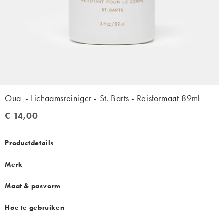
Ouai - Lichaamsreiniger - St. Barts - Reisformaat 89ml
€ 14,00
€ 14,00
Productdetails
Merk
Maat & pasvorm
Hoe te gebruiken