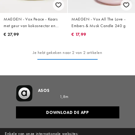
MAEGEN - Vox Peace - Kaars
MAEGEN - Vox All The Love -
met geur van kokosnectar en
Embers & Musk Candle 240 g
ananas 240 g
€ 27,99
€ 17,99
Je hebt gekeken naar 2 van 2 artikelen
ASOS
1,8m
DOWNLOAD DE APP
Enkele van onze internationale websites: