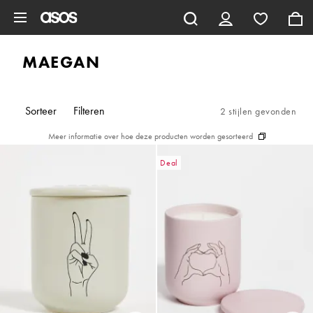
Ga direct naar inhoud
MAEGAN
Sorteer
Filteren
2 stijlen gevonden
Meer informatie over hoe deze producten worden gesorteerd
Deal