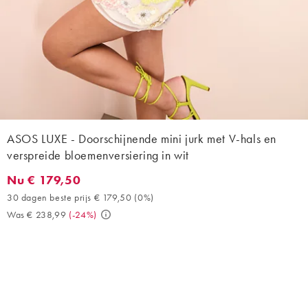
ASOS LUXE - Doorschijnende mini jurk met V-hals en
verspreide bloemenversiering in wit
Nu € 179,50
Nu € 179,50. 30 dagen beste prijs € 179,50 (0%). Was € 238,99
30 dagen beste prijs € 179,50
(
0%
)
Was € 238,99
(
-24%
)