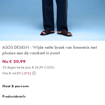
ASOS DESIGN - Wijde nette broek van linnenmix met
plooien aan de voorkant in zwart
Nu € 30,99
Nu € 30,99. 30 dagen beste prijs € 24,99 (+25%). Was € 44,99.
30 dagen beste prijs € 24,99
(
+25%
)
Was € 44,99
(
-31%
)
Maat & pasvorm
Productdetails