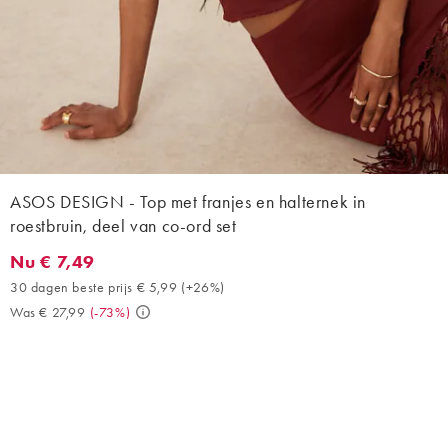
ASOS DESIGN - Top met franjes en halternek in
roestbruin, deel van co-ord set
Nu € 7,49
Nu € 7,49. 30 dagen beste prijs € 5,99 (+26%). Was € 27,99. (-
30 dagen beste prijs € 5,99
(
+26%
)
Was € 27,99
(
-73%
)