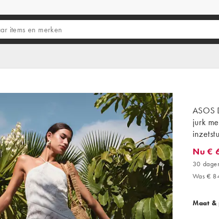
ASOS D
jurk me
inzetst
Nu € 
Nu € 69
30 dagen
Was € 8
Maat &