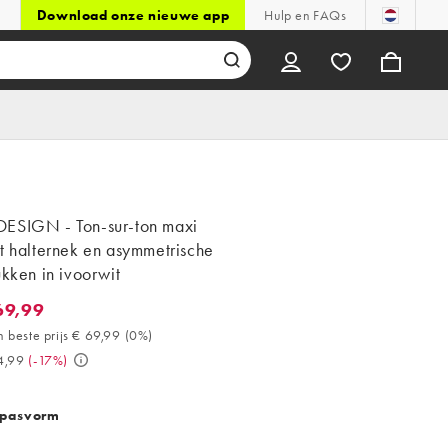
Download onze nieuwe app
Hulp en FAQs
ESIGN - Ton-sur-ton maxi
t halternek en asymmetrische
ukken in ivoorwit
69,99
,99. 30 dagen beste prijs € 69,99 (0%). Was € 84,99. (-17%)
 beste prijs € 69,99
(
0%
)
4,99
(
-17%
)
 pasvorm