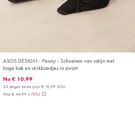
ASOS DESIGN - Peony - Schoenen van satijn met
hoge hak en strikbandjes in zwart
Nu € 10,99
Nu € 10,99. 30 dagen beste prijs € 10,99 (0%). Was € 44,99. (
30 dagen beste prijs € 10,99
(
0%
)
Was € 44,99
(
-75%
)