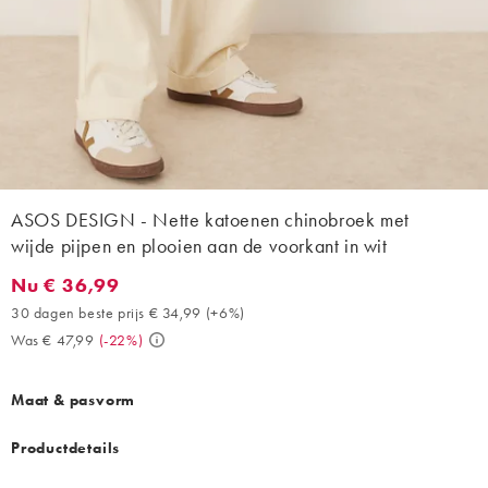
ASOS DESIGN - Nette katoenen chinobroek met
wijde pijpen en plooien aan de voorkant in wit
Nu € 36,99
Nu € 36,99. 30 dagen beste prijs € 34,99 (+6%). Was € 47,99. 
30 dagen beste prijs € 34,99
(
+6%
)
Was € 47,99
(
-22%
)
Maat & pasvorm
Productdetails