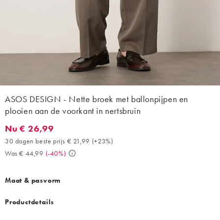
ASOS DESIGN - Nette broek met ballonpijpen en
plooien aan de voorkant in nertsbruin
Nu € 26,99
Nu € 26,99. 30 dagen beste prijs € 21,99 (+23%). Was € 44,99.
30 dagen beste prijs € 21,99
(
+23%
)
Was € 44,99
(
-40%
)
Maat & pasvorm
Productdetails