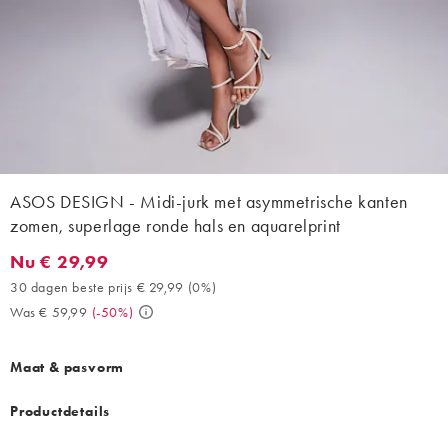
ASOS DESIGN - Midi-jurk met asymmetrische kanten
zomen, superlage ronde hals en aquarelprint
Nu € 29,99
Nu € 29,99. 30 dagen beste prijs € 29,99 (0%). Was € 59,99. (-
30 dagen beste prijs € 29,99
(
0%
)
Was € 59,99
(
-50%
)
Maat & pasvorm
Productdetails