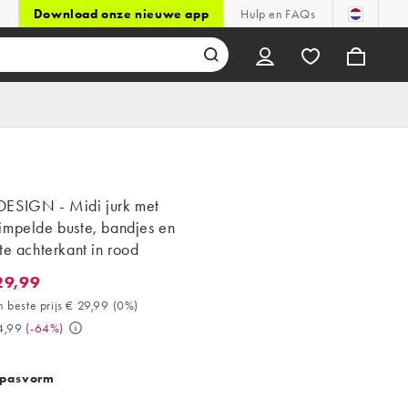
Download onze nieuwe app
Hulp en FAQs
ESIGN - Midi jurk met
impelde buste, bandjes en
te achterkant in rood
29,99
,99. 30 dagen beste prijs € 29,99 (0%). Was € 84,99. (-64%)
 beste prijs € 29,99
(
0%
)
4,99
(
-64%
)
 pasvorm