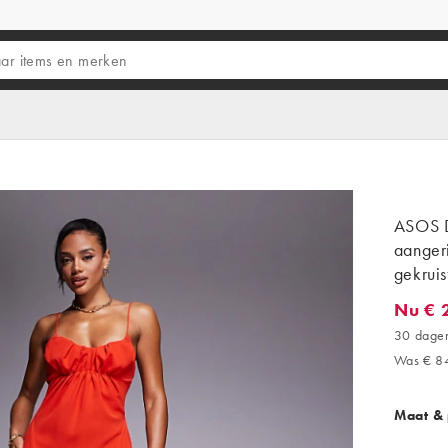
ASOS D
aanger
gekruis
Nu € 
Nu € 29
30 dagen
Was € 8
Maat &