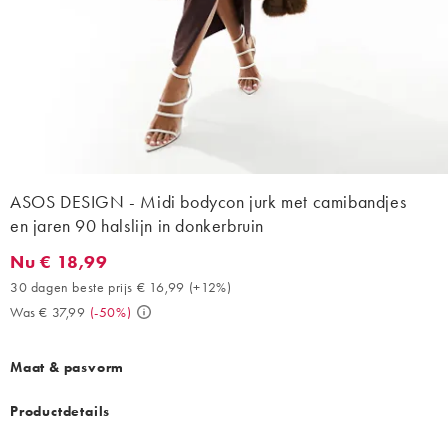
ASOS DESIGN - Midi bodycon jurk met camibandjes
en jaren 90 halslijn in donkerbruin
Nu € 18,99
Nu € 18,99. 30 dagen beste prijs € 16,99 (+12%). Was € 37,99. 
30 dagen beste prijs € 16,99
(
+12%
)
Was € 37,99
(
-50%
)
Maat & pasvorm
Productdetails