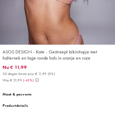
ASOS DESIGN - Kate - Gestreept bikinitopje met
halternek en lage ronde hals in oranje en roze
Nu € 11,99
Nu € 11,99. 30 dagen beste prijs € 11,99 (0%). Was € 21,99. (-4
30 dagen beste prijs € 11,99
(
0%
)
Was € 21,99
(
-45%
)
Maat & pasvorm
Productdetails