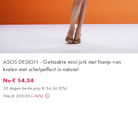
ASOS DESIGN - Gehaakte mini jurk met franje van
kralen met schelpeffect in naturel
Nu € 54,34
Nu € 54,34. 30 dagen beste prijs € 54,34 (0%). Was € 209,00. 
30 dagen beste prijs € 54,34
(
0%
)
Was € 209,00
(
-74%
)