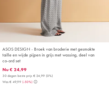
ASOS DESIGN - Broek van broderie met gesmokte
taille en wijde pijpen in grijs met wassing, deel van
co-ord set
Nu € 24,99
Nu € 24,99. 30 dagen beste prijs € 24,99 (0%). Was € 49,99. (
30 dagen beste prijs € 24,99
(
0%
)
Was € 49,99
(
-50%
)