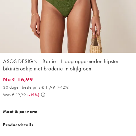
ASOS DESIGN - Bertie - Hoog opgesneden hipster
bikinibroekje met broderie in olijfgroen
Nu € 16,99
Nu € 16,99. 30 dagen beste prijs € 11,99 (+42%). Was € 19,99. 
30 dagen beste prijs € 11,99
(
+42%
)
Was € 19,99
(
-15%
)
Maat & pasvorm
Productdetails