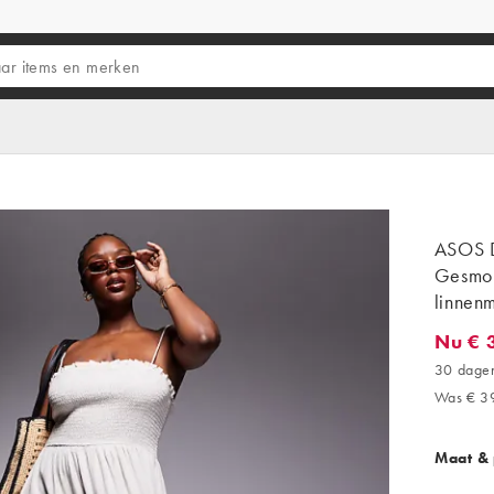
ASOS D
Gesmok
linnenm
Nu € 
Nu € 31
30 dagen
Was € 3
Maat &