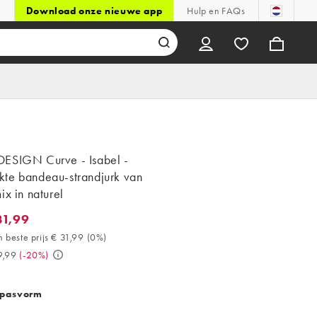
Download onze nieuwe app
Hulp en FAQs
ESIGN Curve - Isabel -
te bandeau-strandjurk van
ix in naturel
31,99
,99. 30 dagen beste prijs € 31,99 (0%). Was € 39,99. (-20%)
 beste prijs € 31,99
(
0%
)
9,99
(
-20%
)
 pasvorm