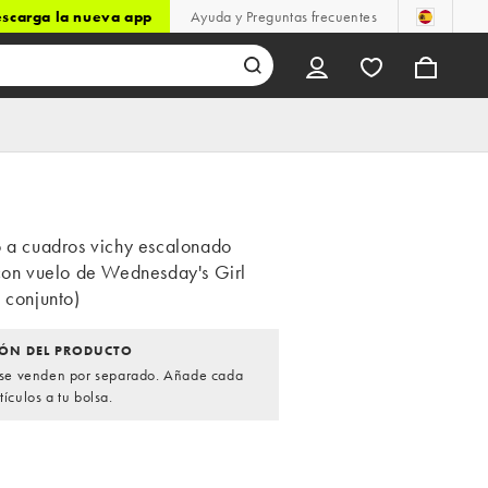
scarga la nueva app
Ayuda y Preguntas frecuentes
o a cuadros vichy escalonado
 con vuelo de Wednesday's Girl
 conjunto)
ÓN DEL PRODUCTO
s se venden por separado. Añade cada
tículos a tu bolsa.