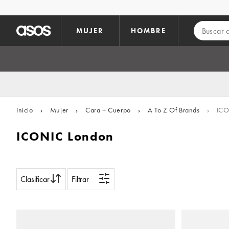
Saltar al contenido principal
MUJER
HOMBRE
Inicio
›
Mujer
›
Cara + Cuerpo
›
A To Z Of Brands
›
ICO
ICONIC London
Clasificar
Filtrar