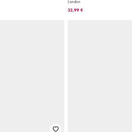
London
32,99 €