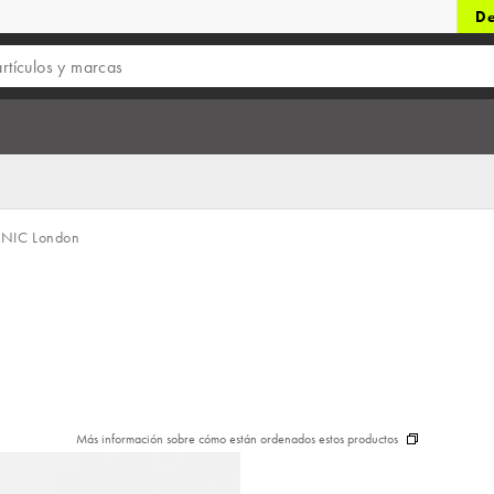
De
NIC London
Más información sobre cómo están ordenados estos productos