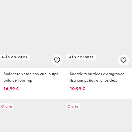
MÁS COLORES
MÁS COLORES
Sudadera verde con cuello tipo
Sudadera burdeos extragrande
polo de Topshop
lisa con puños anchos de
Topshop
16,99 €
10,99 €
Oferta
Oferta