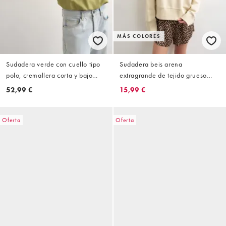
MÁS COLORES
Sudadera verde con cuello tipo
Sudadera beis arena
polo, cremallera corta y bajo
extragrande de tejido grueso
abullonado de tejido
premium de Topshop
52,99 €
15,99 €
entrelazado de Topshop
Oferta
Oferta