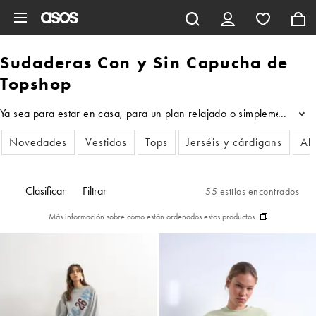
Saltar al contenido principal
Sudaderas Con y Sin Capucha de
Topshop
Ya sea para estar en casa, para un plan relajado o simplemente par
...
Novedades
Vestidos
Tops
Jerséis y cárdigans
Ab
Clasificar
Filtrar
55 estilos encontrados
Más información sobre cómo están ordenados estos productos