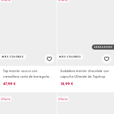
Oferta
Oferta
ARRASANDO
MÁS COLORES
MÁS COLORES
Top marrón oscuro con
Sudadera marrón chocolate con
cremallera corta de borreguito
capucha Ultimate de Topshop
de Topshop
47,99 €
18,99 €
Oferta
Oferta