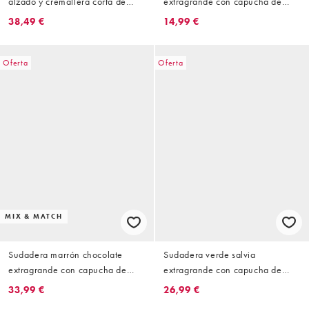
alzado y cremallera corta de
extragrande con capucha de
borreguito afelpado de Topshop
borreguito de Topshop
38,49 €
14,99 €
(parte de un conjunto)
Oferta
Oferta
MIX & MATCH
Sudadera marrón chocolate
Sudadera verde salvia
extragrande con capucha de
extragrande con capucha de
tejido grueso premium de
borreguito de Topshop
33,99 €
26,99 €
Topshop