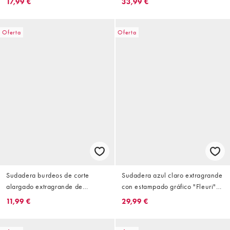
17,99 €
33,99 €
Oferta
Oferta
Sudadera burdeos de corte
Sudadera azul claro extragrande
alargado extragrande de
con estampado gráfico "Fleuri"
Topshop
de Topshop
11,99 €
29,99 €