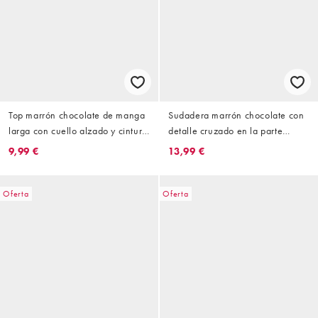
Top marrón chocolate de manga
Sudadera marrón chocolate con
larga con cuello alzado y cintura
detalle cruzado en la parte
entallada de tejido interlock de
delantera de Topshop
9,99 €
13,99 €
Topshop
Oferta
Oferta