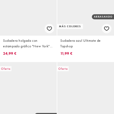
ARRASANDO
MÁS COLORES
Sudadera holgada con
Sudadera azul Ultimate de
estampado gráfico "New York"
Topshop
de Topshop
24,99 €
11,99 €
Oferta
Oferta