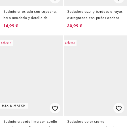
Sudadera tostada con capucha,
Sudadera azul y burdeos a rayas
bajo anudado y detalle de
extragrande con puños anchos
costuras de Topshop
de Topshop
14,99 €
30,99 €
Oferta
Oferta
MIX & MATCH
Sudadera verde lima con cuello
Sudadera color crema