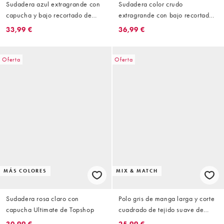
Sudadera azul extragrande con
Sudadera color crudo
capucha y bajo recortado de
extragrande con bajo recortado
tejido efecto neopreno premium
y capucha de tejido efecto
33,99 €
36,99 €
de Topshop
neopreno premium de Topshop
Oferta
Oferta
MÁS COLORES
MIX & MATCH
Sudadera rosa claro con
Polo gris de manga larga y corte
capucha Ultimate de Topshop
cuadrado de tejido suave de
Topshop (parte de un conjunto)
30,99 €
25,99 €