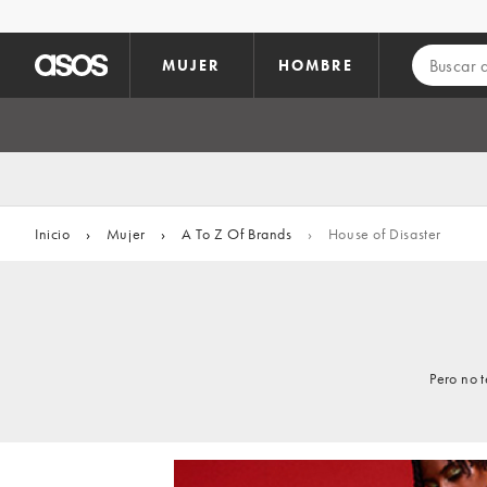
Saltar al contenido principal
MUJER
HOMBRE
Inicio
›
Mujer
›
A To Z Of Brands
›
House of Disaster
Pero no 