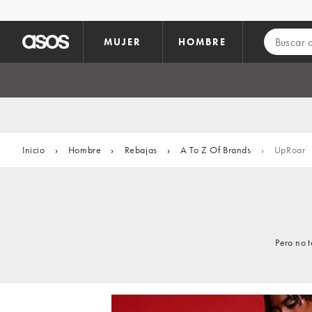
Saltar al contenido principal
MUJER
HOMBRE
Inicio
›
Hombre
›
Rebajas
›
A To Z Of Brands
›
UpRoar
Pero no 