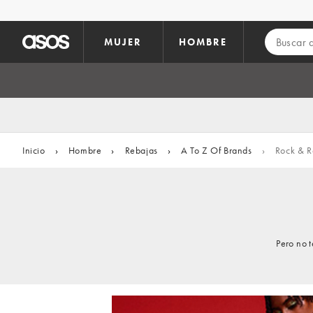
Saltar al contenido principal
MUJER
HOMBRE
Inicio
›
Hombre
›
Rebajas
›
A To Z Of Brands
›
Rock & R
Pero no 