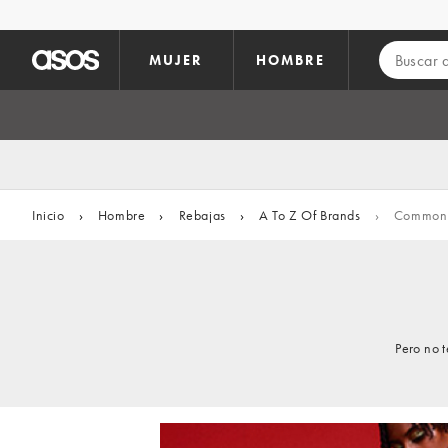
Saltar al contenido principal
MUJER
HOMBRE
Inicio
›
Hombre
›
Rebajas
›
A To Z Of Brands
›
Common 
Pero no 