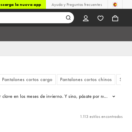
scarga la nueva app
Ayuda y Preguntas frecuentes
Pantalones cortos cargo
Pantalones cortos chinos
Short
clave en los meses de invierno. Y sino, pásate por nuestra selecció
...
1.113 estilos encontrados