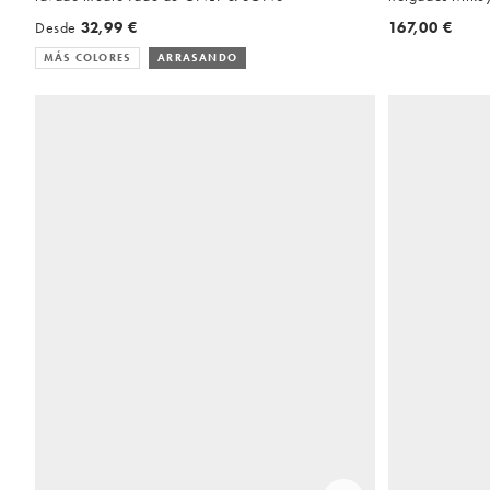
lavado claro
Desde
32,99 €
167,00 €
MÁS COLORES
ARRASANDO