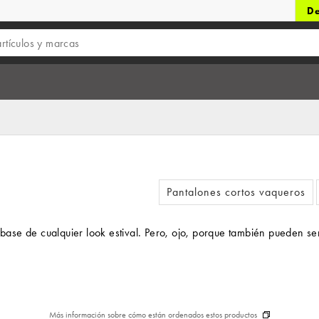
De
Pantalones cortos vaqueros
se de cualquier look estival. Pero, ojo, porque también pueden ser 
Más información sobre cómo están ordenados estos productos