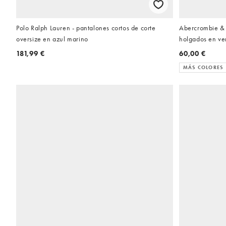
Polo Ralph Lauren - pantalones cortos de corte
Abercrombie & F
oversize en azul marino
holgados en ve
181,99 €
60,00 €
MÁS COLORES