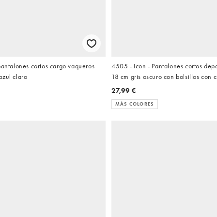
pantalones cortos cargo vaqueros
4505 - Icon - Pantalones cortos depo
azul claro
18 cm gris oscuro con bolsillos con 
tejido de secado rápido
27,99 €
MÁS COLORES