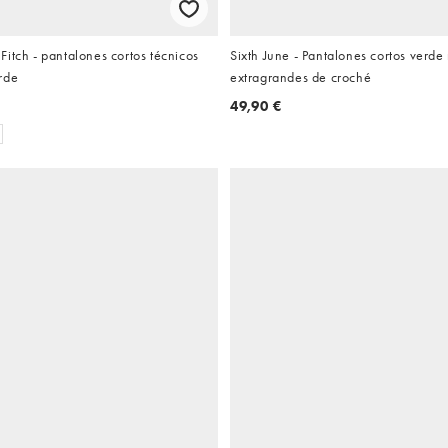
itch - pantalones cortos técnicos
Sixth June - Pantalones cortos verde 
rde
extragrandes de croché
49,90 €