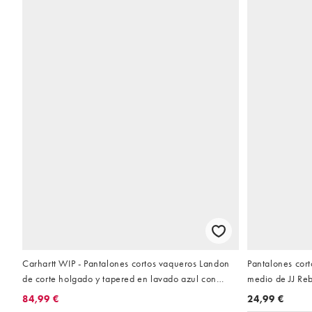
Carhartt WIP - Pantalones cortos vaqueros Landon
Pantalones cort
de corte holgado y tapered en lavado azul con
medio de JJ Re
efecto salpicado de pintura
84,99 €
24,99 €