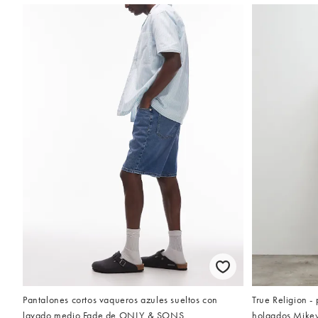
Pantalones cortos vaqueros azules sueltos con
True Religion -
lavado medio Fade de ONLY & SONS
holgados Mikey 