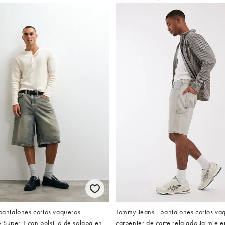
 pantalones cortos vaqueros
Tommy Jeans - pantalones cortos va
Super T con bolsillo de solapa en
carpenter de corte relajado Jaimie e