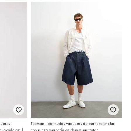
queros
Topman - bermudas vaqueras de pernera ancha
n lavado azul
con pinza marcada en denim sin tratar