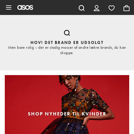
Gå til hovedindhold
HOV! DET BRAND ER UDSOLGT
Men bare rolig – der er stadig masser af andre lækre brands, du kan
shoppe.
SHOP NYHEDER TIL KVINDER