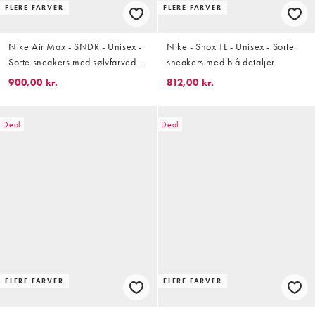
FLERE FARVER
FLERE FARVER
Nike Air Max - SNDR - Unisex -
Nike - Shox TL - Unisex - Sorte
Sorte sneakers med sølvfarvede
sneakers med blå detaljer
detaljer
900,00 kr.
812,00 kr.
Deal
Deal
FLERE FARVER
FLERE FARVER