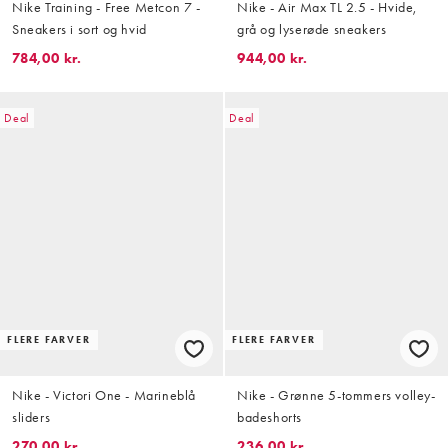
Nike Training - Free Metcon 7 -
Nike - Air Max TL 2.5 - Hvide,
Sneakers i sort og hvid
grå og lyserøde sneakers
784,00 kr.
944,00 kr.
Deal
Deal
FLERE FARVER
FLERE FARVER
Nike - Victori One - Marineblå
Nike - Grønne 5-tommers volley-
sliders
badeshorts
270,00 kr.
236,00 kr.