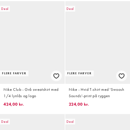
Deal
Deal
FLERE FARVER
FLERE FARVER
Nike Club - Grå sweatshirt med
Nike - Hvid T-shirt med 'Swoosh
1/4 lynlås og logo
Sounds'-print på ryggen
424,00 kr.
224,00 kr.
Deal
Deal