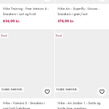
Nike Training - Free Metcon 6 -
Nike Air - Superfly - Unisex -
Sneakers i sort og hvid
Sneakers i grøn/sort
636,00 kr.
374,00 kr.
Deal
Deal
FLERE FARVER
FLERE FARVER
Nike - Vomero 5 - Sneakers i
Nike - Air Jordan 1 - Sorte og
sort/grå/sølvfarve
hvide lave sneakers