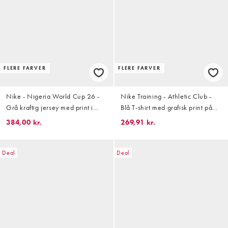
FLERE FARVER
FLERE FARVER
Nike - Nigeria World Cup 26 -
Nike Training - Athletic Club -
Grå kraftig jersey med print i
Blå T-shirt med grafisk print på
retro-stil
ryggen
384,00 kr.
269,91 kr.
Deal
Deal