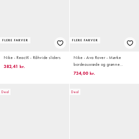
FLERE FARVER
FLERE FARVER
Nike - ReactX - Råhvide sliders
Nike - Ava Rover - Mørke
bordeauxrøde og grønne
382,41 kr.
sneakers
734,00 kr.
Deal
Deal