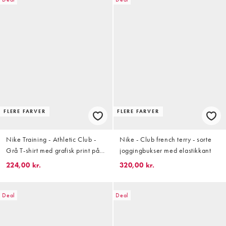
FLERE FARVER
FLERE FARVER
Nike Training - Athletic Club -
Nike - Club french terry - sorte
Grå T-shirt med grafisk print på
joggingbukser med elastikkant
ryggen
224,00 kr.
320,00 kr.
Deal
Deal