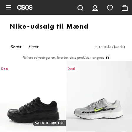
Gå til hovedindhold
Nike-udsalg til Mænd
Sortér
Filtrér
505 styles fundet
Få flere oplysninger om, hvordan disse produkter rangeres
Deal
Deal
SÆLGER HURTIGT