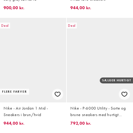
900,00 kr.
944,00 kr.
Deal
Deal
SÆLGER HURTIGT
FLERE FARVER
Nike - Air Jordan 1 Mid -
Nike - P-6000 Utility - Sorte og
Sneakers i brun/hvid
brune sneakers med hurtigt
snøresystem
944,00 kr.
792,00 kr.