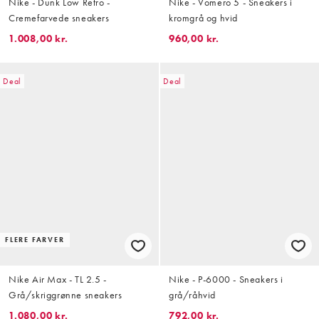
Nike - Dunk Low Retro -
Nike - Vomero 5 - Sneakers i
Cremefarvede sneakers
kromgrå og hvid
1.008,00 kr.
960,00 kr.
Deal
Deal
FLERE FARVER
Nike Air Max - TL 2.5 -
Nike - P-6000 - Sneakers i
Grå/skriggrønne sneakers
grå/råhvid
1.080,00 kr.
792,00 kr.