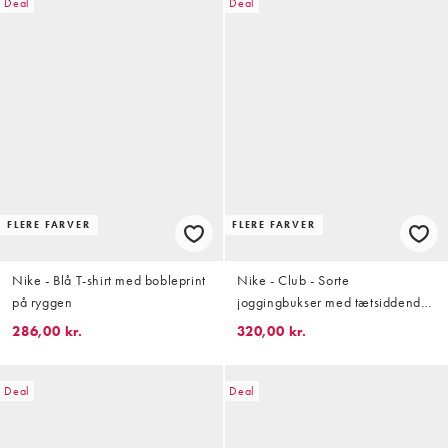
Deal
Deal
FLERE FARVER
FLERE FARVER
Nike - Blå T-shirt med bobleprint
Nike - Club - Sorte
på ryggen
joggingbukser med tætsiddende
buksekanter i fleece
286,00 kr.
320,00 kr.
Deal
Deal