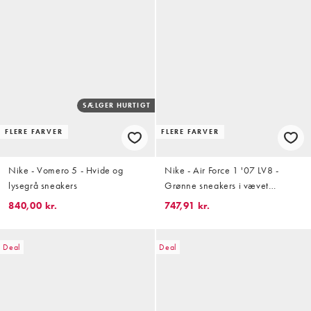
SÆLGER HURTIGT
FLERE FARVER
FLERE FARVER
Nike - Vomero 5 - Hvide og
Nike - Air Force 1 '07 LV8 -
lysegrå sneakers
Grønne sneakers i vævet
materiale
840,00 kr.
747,91 kr.
Deal
Deal