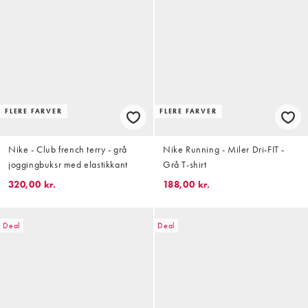
FLERE FARVER
FLERE FARVER
Nike - Club french terry - grå
Nike Running - Miler Dri-FIT -
joggingbuksr med elastikkant
Grå T-shirt
320,00 kr.
188,00 kr.
Deal
Deal