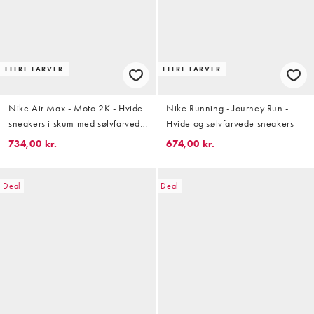
FLERE FARVER
FLERE FARVER
Nike Air Max - Moto 2K - Hvide
Nike Running - Journey Run -
sneakers i skum med sølvfarvede
Hvide og sølvfarvede sneakers
og lyserøde detaljer
734,00 kr.
674,00 kr.
Deal
Deal