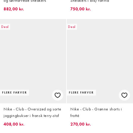
og sølvfarvede sneakers
Sneakers i blå/råhvid
882,00 kr.
750,00 kr.
Deal
Deal
FLERE FARVER
FLERE FARVER
Nike - Club - Oversized og sorte
Nike - Club - Grønne shorts i
joggingbukser i fransk terry-stof
frotté
408,00 kr.
270,00 kr.