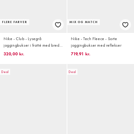
FLERE FARVER
MIX OG MATCH
Nike - Club - Lysegrå
Nike - Tech Fleece - Sorte
joggingbukser i frotté med brede
joggingbukser med reflekser
kanter
320,00 kr.
719,91 kr.
Deal
Deal