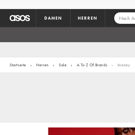
Zum Hauptinhalt überspringen
DAMEN
HERREN
Startseite
›
Herren
›
Sale
›
A To Z Of Brands
›
Money